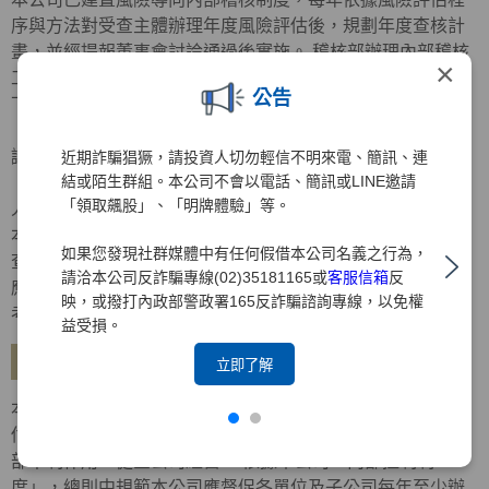
序與方法對受查主體辦理年度風險評估後，規劃年度查核計
畫，並經提報董事會討論通過後實施。 稽核部辦理內部稽核
×
工作，其內部稽核報告內容應依受檢單位之性質，分別揭露
公告
下列項目：
． 查核目的、查核範圍、查核結果重點摘要、查核意見及建
議。
近期詐騙猖獗，請投資人切勿輕信不明來電、簡訊、連
結或陌生群組。本公司不會以電話、簡訊或LINE邀請
． 對各單位發生重大違法、缺失或弊端之檢查意見及對失職
「領取飆股」、「明牌體驗」等。
人員之懲處建議。
本公司稽核部對於金融檢查機關、會計師、金控公司及自行
如果您發現社群媒體中有任何假借本公司名義之行為，
查核所提列檢查意見或查核缺失及內部控制制度聲明書所列
請洽本公司反詐騙專線(02)35181165或
客服信箱
反
應加強事項改善措施，應持續追蹤覆查，列為對各部門績效
映，或撥打內政部警政署165反詐騙諮詢專線，以免權
考核之重要項目。
益受損。
建立自行評估機制
立即了解
本公司已訂定「內部控制制度自行評估辦法」，建立自行評
估制度，明訂自行評估內容、作業程序及方式等，以發揮內
部牽制作用，健全公司經營。 依據本公司「內部控制制
度」，總則中規範本公司應督促各單位及子公司每年至少辦