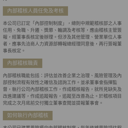
內部稽核人員任免及考核
本公司已訂定「內部控制制度」，總則中規範稽核部之人事
任用、免職、升遷、獎懲、輪調及考核等，應由稽核主管簽
報，經董事長核定後辦理。但涉及其他管理、營業單位人事
者，應事先洽商人力資源部轉報總經理同意後，再行簽報董
事長核定。
內部稽核職責
內部稽核職能包括：評估並改善企業之治理、風險管理及內
部控制流程有效性之確信及諮詢工作。並承董事會指揮監
督，執行公司內部稽核工作，作成稽核報告，就所見缺失及
改進建議等，作成追蹤報告，追蹤至改善為止。於稽核項目
完成之次月底前交付獨立董事查閱並提報董事會。
如何執行內部稽核
本公司已建置風險導向內部稽核制度，每年依據風險評估程