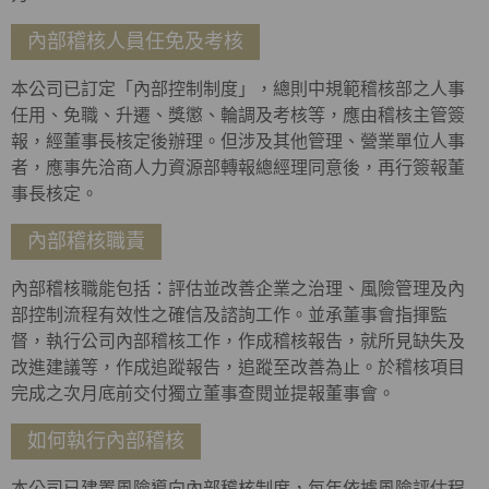
內部稽核人員任免及考核
本公司已訂定「內部控制制度」，總則中規範稽核部之人事
任用、免職、升遷、獎懲、輪調及考核等，應由稽核主管簽
報，經董事長核定後辦理。但涉及其他管理、營業單位人事
者，應事先洽商人力資源部轉報總經理同意後，再行簽報董
事長核定。
內部稽核職責
內部稽核職能包括：評估並改善企業之治理、風險管理及內
部控制流程有效性之確信及諮詢工作。並承董事會指揮監
督，執行公司內部稽核工作，作成稽核報告，就所見缺失及
改進建議等，作成追蹤報告，追蹤至改善為止。於稽核項目
完成之次月底前交付獨立董事查閱並提報董事會。
如何執行內部稽核
本公司已建置風險導向內部稽核制度，每年依據風險評估程