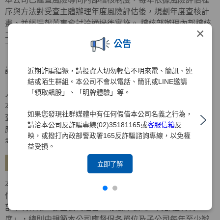
序與方法對受查主體辦理年度風險評估後，規劃年度查核計
畫，並經提報董事會討論通過後實施。 稽核部辦理內部稽核
×
工作，其內部稽核報告內容應依受檢單位之性質，分別揭露
公告
下列項目：
． 查核目的、查核範圍、查核結果重點摘要、查核意見及建
議。
近期詐騙猖獗，請投資人切勿輕信不明來電、簡訊、連
結或陌生群組。本公司不會以電話、簡訊或LINE邀請
． 對各單位發生重大違法、缺失或弊端之檢查意見及對失職
「領取飆股」、「明牌體驗」等。
人員之懲處建議。
本公司稽核部對於金融檢查機關、會計師、金控公司及自行
如果您發現社群媒體中有任何假借本公司名義之行為，
查核所提列檢查意見或查核缺失及內部控制制度聲明書所列
請洽本公司反詐騙專線(02)35181165或
客服信箱
反
應加強事項改善措施，應持續追蹤覆查，列為對各部門績效
映，或撥打內政部警政署165反詐騙諮詢專線，以免權
考核之重要項目。
益受損。
建立自行評估機制
立即了解
本公司已訂定「內部控制制度自行評估辦法」，建立自行評
估制度，明訂自行評估內容、作業程序及方式等，以發揮內
部牽制作用，健全公司經營。 依據本公司「內部控制制
度」，總則中規範本公司應督促各單位及子公司每年至少辦