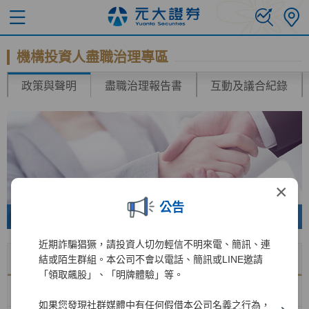
機構投資人盡職治理專區
政策與聲明
盡職治理報告書
互動及議合紀錄
×
公告
近期詐騙猖獗，請投資人切勿輕信不明來電、簡訊、連
名稱
下載
結或陌生群組。本公司不會以電話、簡訊或LINE邀請
「領取飆股」、「明牌體驗」等。
機構投資人投票政策
如果您發現社群媒體中有任何假借本公司名義之行為，