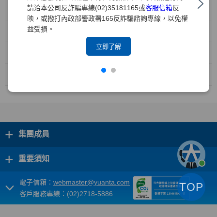
請洽本公司反詐騙專線(02)35181165或
客服信箱
反
機構投資人盡職治理政策
映，或撥打內政部警政署165反詐騙諮詢專線，以免權
益受損。
防範利益衝突管理政策
立即了解
機構投資人盡職治理守則遵循聲明(中文版)
機構投資人盡職治理守則遵循聲明(英文版)
+
集團成員
+
重要須知
電子信箱：
webmaster@yuanta.com
TOP
客戶服務專線：(02)2718-5886