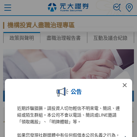
機構投資人盡職治理專區
政策與聲明
盡職治理報告書
互動及議合紀錄
×
公告
近期詐騙猖獗，請投資人切勿輕信不明來電、簡訊、連
名稱
下載
結或陌生群組。本公司不會以電話、簡訊或LINE邀請
「領取飆股」、「明牌體驗」等。
機構投資人投票政策
如果您發現社群媒體中有任何假借本公司名義之行為，