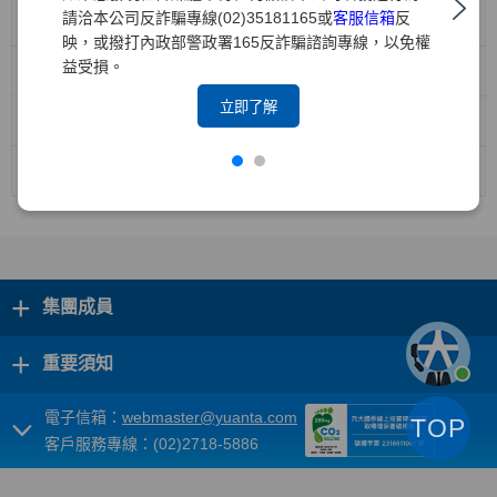
請洽本公司反詐騙專線(02)35181165或
客服信箱
反
機構投資人盡職治理政策
映，或撥打內政部警政署165反詐騙諮詢專線，以免權
益受損。
防範利益衝突管理政策
立即了解
機構投資人盡職治理守則遵循聲明(中文版)
機構投資人盡職治理守則遵循聲明(英文版)
+
集團成員
+
重要須知
電子信箱：
webmaster@yuanta.com
TOP
客戶服務專線：(02)2718-5886