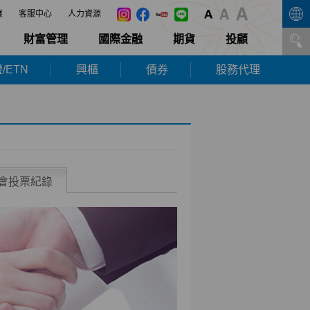
展
客服中心
人力資源
財富管理
國際金融
期貨
投顧
/ETN
興櫃
債券
股務代理
會投票紀錄