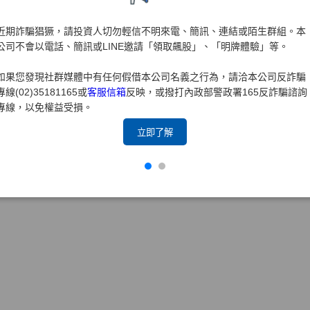
近期詐騙猖獗，請投資人切勿輕信不明來電、簡訊、連結或陌生群組。本
公司不會以電話、簡訊或LINE邀請「領取飆股」、「明牌體驗」等。
如果您發現社群媒體中有任何假借本公司名義之行為，請洽本公司反詐騙
專線(02)35181165或
客服信箱
反映，或撥打內政部警政署165反詐騙諮詢
專線，以免權益受損。
立即了解