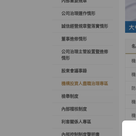
內部重要規章
公司治理運作情形
誠信經營規章暨落實情形
董事進修情形
名
公司治理主管設置暨進修
情形
機
股東會議事錄
機
機構投資人盡職治理專區
防
檢舉制度
機
內部稽核制度
機
利害關係人專區
內部控制制度聲明書