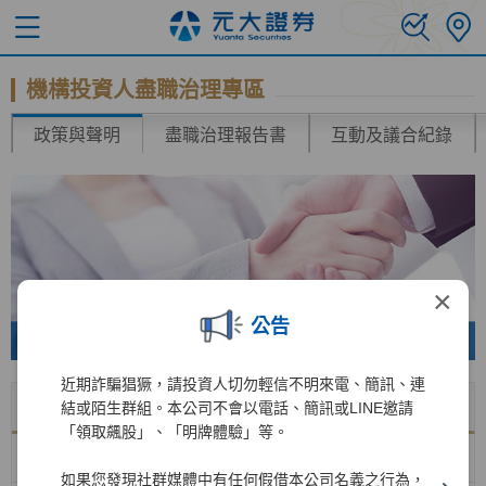
機構投資人盡職治理專區
政策與聲明
盡職治理報告書
互動及議合紀錄
×
公告
近期詐騙猖獗，請投資人切勿輕信不明來電、簡訊、連
名稱
下載
結或陌生群組。本公司不會以電話、簡訊或LINE邀請
「領取飆股」、「明牌體驗」等。
機構投資人投票政策
如果您發現社群媒體中有任何假借本公司名義之行為，