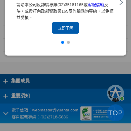
請洽本公司反詐騙專線(02)35181165或
客服信箱
反
機構投資人盡職治理政策
映，或撥打內政部警政署165反詐騙諮詢專線，以免權
益受損。
防範利益衝突管理政策
立即了解
機構投資人盡職治理守則遵循聲明(中文版)
機構投資人盡職治理守則遵循聲明(英文版)
+
集團成員
+
重要須知
電子信箱：
webmaster@yuanta.com
TOP
客戶服務專線：(02)2718-5886