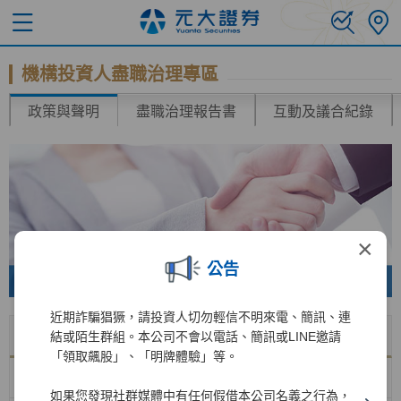
機構投資人盡職治理專區
政策與聲明
盡職治理報告書
互動及議合紀錄
×
公告
近期詐騙猖獗，請投資人切勿輕信不明來電、簡訊、連
名稱
下載
結或陌生群組。本公司不會以電話、簡訊或LINE邀請
「領取飆股」、「明牌體驗」等。
機構投資人投票政策
如果您發現社群媒體中有任何假借本公司名義之行為，