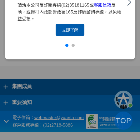
請洽本公司反詐騙專線(02)35181165或
客服信箱
反
機構投資人盡職治理政策
映，或撥打內政部警政署165反詐騙諮詢專線，以免權
益受損。
防範利益衝突管理政策
立即了解
機構投資人盡職治理守則遵循聲明(中文版)
機構投資人盡職治理守則遵循聲明(英文版)
+
集團成員
+
重要須知
電子信箱：
webmaster@yuanta.com
TOP
客戶服務專線：(02)2718-5886