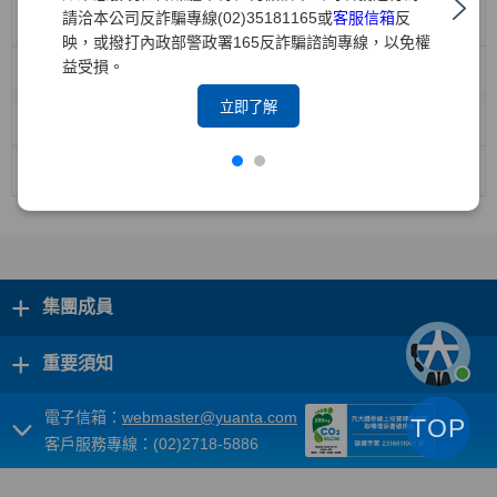
請洽本公司反詐騙專線(02)35181165或
客服信箱
反
機構投資人盡職治理政策
映，或撥打內政部警政署165反詐騙諮詢專線，以免權
益受損。
防範利益衝突管理政策
立即了解
機構投資人盡職治理守則遵循聲明(中文版)
機構投資人盡職治理守則遵循聲明(英文版)
+
集團成員
+
重要須知
電子信箱：
webmaster@yuanta.com
TOP
客戶服務專線：(02)2718-5886