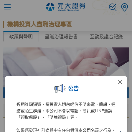
機構投資人盡職治理專區
政策與聲明
盡職治理報告書
互動及議合紀錄
×
公告
近期詐騙猖獗，請投資人切勿輕信不明來電、簡訊、連
名稱
下載
結或陌生群組。本公司不會以電話、簡訊或LINE邀請
「領取飆股」、「明牌體驗」等。
機構投資人投票政策
如果您發現社群媒體中有任何假借本公司名義之行為，