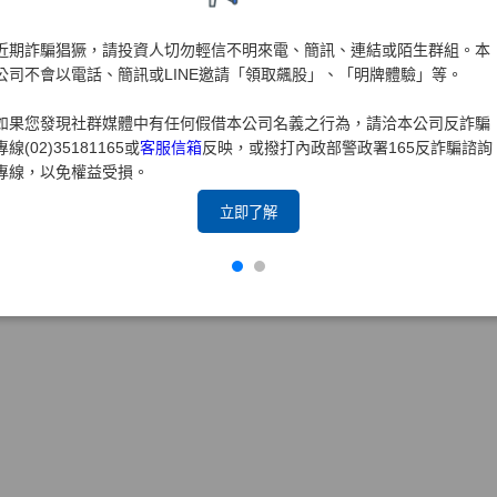
近期詐騙猖獗，請投資人切勿輕信不明來電、簡訊、連結或陌生群組。本
公司不會以電話、簡訊或LINE邀請「領取飆股」、「明牌體驗」等。
如果您發現社群媒體中有任何假借本公司名義之行為，請洽本公司反詐騙
專線(02)35181165或
客服信箱
反映，或撥打內政部警政署165反詐騙諮詢
專線，以免權益受損。
立即了解