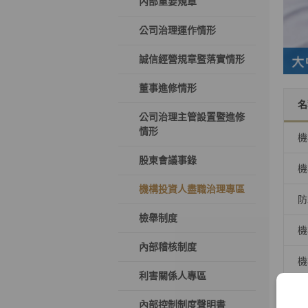
內部重要規章
公司治理運作情形
誠信經營規章暨落實情形
董事進修情形
名
公司治理主管設置暨進修
情形
機
股東會議事錄
機
機構投資人盡職治理專區
防
檢舉制度
機
內部稽核制度
機
利害關係人專區
內部控制制度聲明書