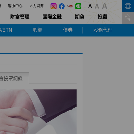
展
客服中心
人力資源
財富管理
國際金融
期貨
投顧
/ETN
興櫃
債券
股務代理
會投票紀錄