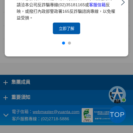
請洽本公司反詐騙專線(02)35181165或
客服信箱
反
機構投資人盡職治理政策
映，或撥打內政部警政署165反詐騙諮詢專線，以免權
益受損。
防範利益衝突管理政策
立即了解
機構投資人盡職治理守則遵循聲明(中文版)
機構投資人盡職治理守則遵循聲明(英文版)
+
集團成員
+
重要須知
電子信箱：
webmaster@yuanta.com
TOP
客戶服務專線：(02)2718-5886