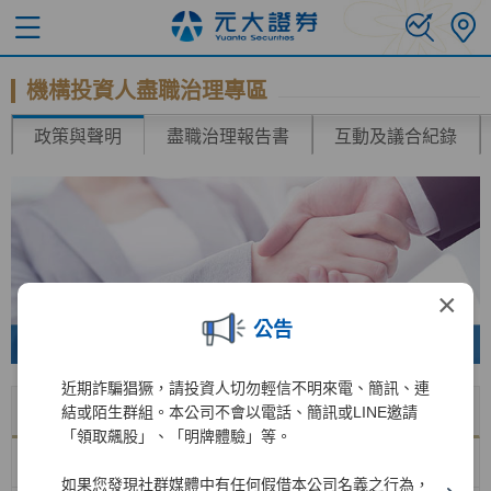
機構投資人盡職治理專區
政策與聲明
盡職治理報告書
互動及議合紀錄
×
公告
近期詐騙猖獗，請投資人切勿輕信不明來電、簡訊、連
名稱
下載
結或陌生群組。本公司不會以電話、簡訊或LINE邀請
「領取飆股」、「明牌體驗」等。
機構投資人投票政策
如果您發現社群媒體中有任何假借本公司名義之行為，