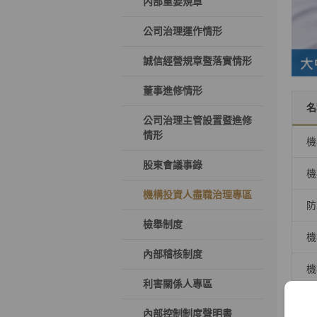
內部重要規章
公司治理運作情形
誠信經營規章暨落實情形
董事進修情形
名
公司治理主管設置暨進修
情形
機
股東會議事錄
機
機構投資人盡職治理專區
防
檢舉制度
機
內部稽核制度
機
利害關係人專區
內部控制制度聲明書