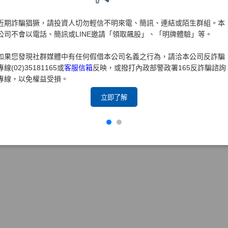
近期詐騙猖獗，請投資人切勿輕信不明來電、簡訊、連結或陌生群組。本
公司不會以電話、簡訊或LINE邀請「領取飆股」、「明牌體驗」等。
如果您發現社群媒體中有任何假借本公司名義之行為，請洽本公司反詐騙
專線(02)35181165或
客服信箱
反映，或撥打內政部警政署165反詐騙諮詢
專線，以免權益受損。
立即了解