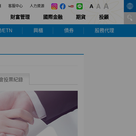
展
客服中心
人力資源
財富管理
國際金融
期貨
投顧
/ETN
興櫃
債券
股務代理
會投票紀錄