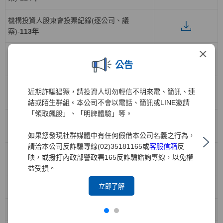
機構投資人股東會投票紀錄(逐公司、議
案)-
113年
×
機構投資人股東會投票紀錄(逐公司、議
公告
案)-
112年
機構投資人股東會投票紀錄(逐公司、議
近期詐騙猖獗，請投資人切勿輕信不明來電、簡訊、連
案)-
111年
結或陌生群組。本公司不會以電話、簡訊或LINE邀請
「領取飆股」、「明牌體驗」等。
機構投資人股東會投票紀錄(逐公司、議
案)-
110年
如果您發現社群媒體中有任何假借本公司名義之行為，
請洽本公司反詐騙專線(02)35181165或
客服信箱
反
機構投資人股東會投票紀錄(逐公司、議
映，或撥打內政部警政署165反詐騙諮詢專線，以免權
案)-
109年
益受損。
立即了解
出席被投資公司股東會投票紀錄-
114年
出席被投資公司股東會投票紀錄-
113年