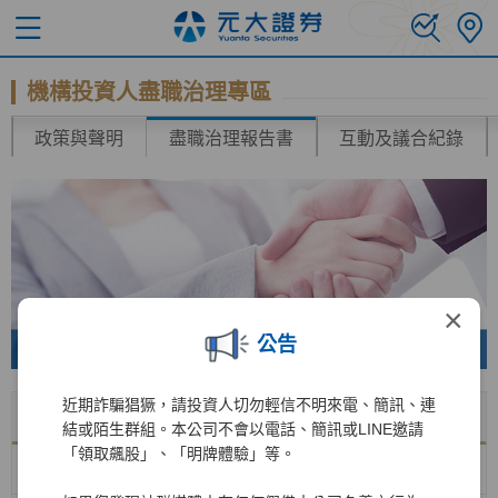
機構投資人盡職治理專區
政策與聲明
盡職治理報告書
互動及議合紀錄
×
公告
近期詐騙猖獗，請投資人切勿輕信不明來電、簡訊、連
名稱
下載
結或陌生群組。本公司不會以電話、簡訊或LINE邀請
「領取飆股」、「明牌體驗」等。
機構投資人盡職治理報告-
113年