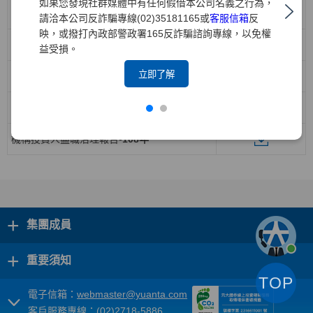
如果您發現社群媒體中有任何假借本公司名義之行為，
機構投資人盡職治理報告-
112年
請洽本公司反詐騙專線(02)35181165或
客服信箱
反
映，或撥打內政部警政署165反詐騙諮詢專線，以免權
機構投資人盡職治理報告-
111年
益受損。
立即了解
機構投資人盡職治理報告-
110年
機構投資人盡職治理報告-
109年
機構投資人盡職治理報告-
108年
+
集團成員
+
重要須知
TOP
電子信箱：
webmaster@yuanta.com
客戶服務專線：(02)2718-5886