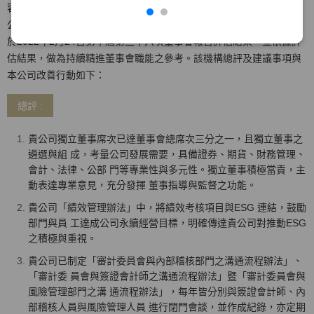
容，以問卷及實地訪評方式評估董事會效能。該機構及執行專家與本
公司無業務往來具備獨立性，並於2021/11/29提出評估報告。本公司
於2022年2月24日第十屆第三十六次董事會報告評估結果，並依據評
估結果，做為持續精進董事會職能之參考。該機構總評及建議事項與
本公司改善行動如下：
總評 :
貴公司獨立董事席次已達董事會總席次三分之一，且獨立董事之
遴選與組 成，考量公司發展需要，具備證券、期貨、財務管理、
會計、法律、公部 門等專業性與多元性。獨立董事積極當責，主
動表達專業意見，充分發揮 董事指導與監督之功能。
貴公司「績效管理辦法」中，將績效考核項目與ESG 連結，鼓勵
部門與員 工達成公司永續經營目標，明確傳達貴公司對推動ESG
之積極與重視。
貴公司已制定「審計委員會與內部稽核部門之溝通流程辦法」、
「審計委 員會與簽證會計師之溝通流程辦法」暨「審計委員會與
風險管理部門之溝 通流程辦法」，每年皆分別與簽證會計師、內
部稽核人員與風險管理人員 進行閉門會談，並作成紀錄，亦定期