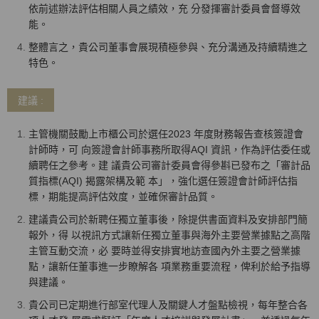
依前述辦法評估相關人員之績效，充 分發揮審計委員會督導效
能。
整體言之，貴公司董事會展現積極參與、充分溝通及持續精進之
特色。
建議 :
主管機關鼓勵上市櫃公司於選任2023 年度財務報告查核簽證會
計師時，可 向簽證會計師事務所取得AQI 資訊，作為評估委任或
續聘任之參考。建 議貴公司審計委員會得參斟已發布之「審計品
質指標(AQI) 揭露架構及範 本」，強化選任簽證會計師評估指
標，期能提高評估效度，並確保審計品質。
建議貴公司於新聘任獨立董事後，除提供書面資料及安排部門簡
報外，得 以視訊方式讓新任獨立董事與海外主要營業據點之高階
主管互動交流，必 要時並得安排實地訪查國內外主要之營業據
點，讓新任董事進一步瞭解各 項業務重要流程，俾利於給予指導
與建議。
貴公司已定期進行部室代理人及關鍵人才盤點檢視，每年整合各