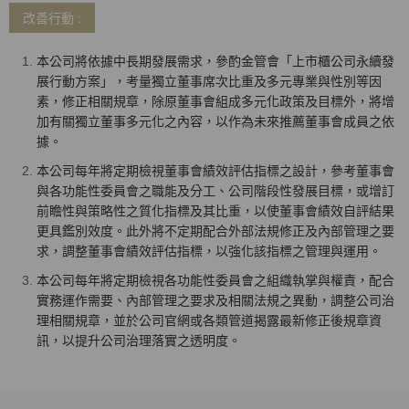
改善行動 :
本公司將依據中長期發展需求，參酌金管會「上市櫃公司永續發
展行動方案」，考量獨立董事席次比重及多元專業與性別等因
素，修正相關規章，除原董事會組成多元化政策及目標外，將增
加有關獨立董事多元化之內容，以作為未來推薦董事會成員之依
據。
本公司每年將定期檢視董事會績效評估指標之設計，參考董事會
與各功能性委員會之職能及分工、公司階段性發展目標，或增訂
前瞻性與策略性之質化指標及其比重，以使董事會績效自評結果
更具鑑別效度。此外將不定期配合外部法規修正及內部管理之要
求，調整董事會績效評估指標，以強化該指標之管理與運用。
本公司每年將定期檢視各功能性委員會之組織執掌與權責，配合
實務運作需要、內部管理之要求及相關法規之異動，調整公司治
理相關規章，並於公司官網或各類管道揭露最新修正後規章資
訊，以提升公司治理落實之透明度。