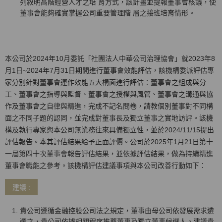
列敘明高階經營人才之培 育方式，該計畫並提報董事會核議，使
董事會能夠確實掌握公司重要管理階 層之接班培育情形。
本公司於2024年10月委託「社團法人中華公司治理協會」就2023年8
月1日~2024年7月31日期間進行董事會效能評估，該機構委派評估專
家分別針對董事會運作效能五大構面進行評估：董事會之組成與分
工、董事會之指導與監督、董事會之授權與風管、董事會之溝通與協
作及董事會之自律與精進，完成不記名問卷，請教個別董事對不同構
面之不同子題的認同，並完成對董事長及獨立董事之實地訪評。該機
構及執行專家與本公司無業務往來具備獨立性，並於2024/11/15提出
評估報告。本其評估結果給予正面評價。公司於2025年1月21日第十
一屆第四十次董事會報告評估結果，並依據評估結果，做為持續精進
董事會職能之參考。該機構評估建議事項與本公司改善行動如下：
建議 :
貴公司遵循金融控股公司法之規定，董事由母公司依發展需求遴
選之，貴公司依據相關程序推薦董事及獨立董事候選人。建議貴