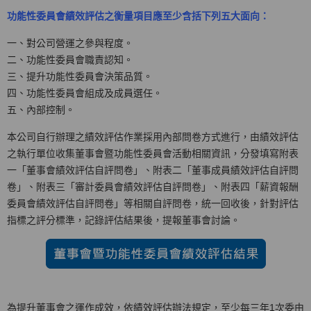
功能性委員會績效評估之衡量項目應至少含括下列五大面向：
一、對公司營運之參與程度。
二、功能性委員會職責認知。
三、提升功能性委員會決策品質。
四、功能性委員會組成及成員選任。
五、內部控制。
本公司自行辦理之績效評估作業採用內部問卷方式進行，由績效評估
之執行單位收集董事會暨功能性委員會活動相關資訊，分發填寫附表
一「董事會績效評估自評問卷」、附表二「董事成員績效評估自評問
卷」、附表三「審計委員會績效評估自評問卷」、附表四「薪資報酬
委員會績效評估自評問卷」等相關自評問卷，統一回收後，針對評估
指標之評分標準，記錄評估結果後，提報董事會討論。
為提升董事會之運作成效，依績效評估辦法規定，至少每三年1次委由