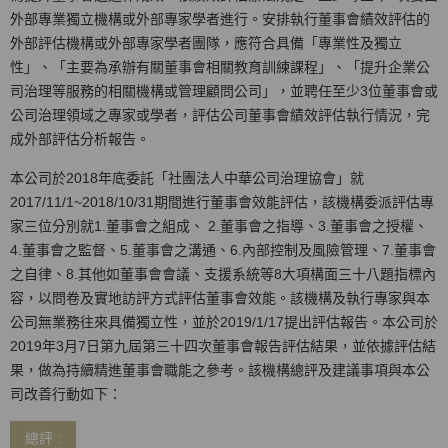
外部專業獨立機構或外部專家學者進行。安排執行董事會績效評估的
外部評估機構或外部專家學者團隊，應符合具備「專業性及獨立
性」、「主要為承辦有關董事會相關教育訓練課程」、「提升企業公
司治理等服務的相關機構或管理顧問公司」，並聘任至少3位董事會或
公司治理領域之專家或學者，評估公司董事會績效評估執行情況，完
成外部評估分析報告。
本公司於2018年底委託「社團法人中華公司治理協會」就
2017/11/1~2018/10/31期間進行董事會效能評估，該機構委派評估專
家三位分別就1.董事會之組成、 2.董事會之指導、3.董事會之授權、
4.董事會之監督、5.董事會之溝通、6.內部控制及風險管理、7.董事會
之自律、8.其他如董事會會議、支援系統等8大項構面三十八題指標內
容，以問卷及實地訪評方式評估董事會效能。該機構及執行專家與本
公司無業務往來具備獨立性，並於2019/1/17提出評估報告。本公司於
2019年3月7日第九屆第三十四次董事會報告評估結果，並依據評估結
果，做為持續精進董事會職能之參考。該機構總評及建議事項與本公
司改善行動如下：
總評 :