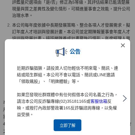
評鑑量尺選項由「是/否」修正為5等級，其評估結果已能清楚展
現量與質之差異性及變化情形，可精進董事會之效能，提升公司
治理水準。
本公司每年度依據中長期發展策略、整合各項人才發展需求，擬
訂年度人才培訓與發展計畫。本公司並定期陳報董事會年度人才
培訓與發展計畫、接班梯隊養成計畫暨執行情形、年度經理人晉
×
升暨調薪等，使董事會能夠確實掌握公司重要管理階層之接班規
公告
劃與其培育情形。
本公司針對市場風險變化之重大事項及對本公司之可能影響，相
關部門已建立即時提報董事會及向獨立董事說明之機制，使董事
近期詐騙猖獗，請投資人切勿輕信不明來電、簡訊、連
會及獨立董事均能掌握市場變化及提供建議與指導。
結或陌生群組。本公司不會以電話、簡訊或LINE邀請
「領取飆股」、「明牌體驗」等。
如果您發現社群媒體中有任何假借本公司名義之行為，
請洽本公司反詐騙專線(02)35181165或
客服信箱
反
本公司於2021年底委託「社團法人中華公司治理協會」就2020年10
映，或撥打內政部警政署165反詐騙諮詢專線，以免權
月1日~2021年9月30日期間進行董事會效能評估，該機構委派評估專
益受損。
家二位分別就1.董事會之組成、 2.董事會之指導、3.董事會之授權、
4.董事會之監督、5.董事會之溝通、6.內部控制及風險管理、7.董事會
立即了解
之自律、8.其他如董事會會議、支援系統等8大項構面二十題指標內