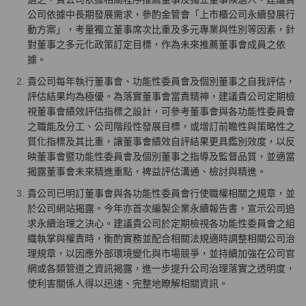
公司依據中長期發展需求，參酌金管會「上市櫃公司永續發展行
動方案」，考量獨立董事席次比重及多元專業與性別等因素，針
對董事之多元化政策訂定目標，作為未來推薦董事會成員之依
據。
貴公司每年執行董事會、功能性委員會及個別董事之自我評估，
評估結果均為極優。為落實董事會當責精神，建議貴公司定期檢
視董事會績效評估指標之設計，可參考董事會與各功能性委員會
之職能及分工、公司階段性發展目標，或增訂前瞻性與策略性之
質化指標及其比重，讓董事會績效自評結果更具鑑別效度，以反
映董事會暨功能性委員會及個別董事之指導及監督品質，並適當
揭露董事會未來精進重點，裨益評估溝通、檢討與精進。
貴公司已明訂董事會與各功能性委員會行使職權相關之規章，並
於公司網站揭露。今年亦首次編製企業永續報告書，宣示公司追
求永續治理之決心。建議貴公司於定期檢視各功能性委員會之組
織執掌與權責時，衡酌實務並配合相關法規適時調整相關公司治
理規章，以因應外部環境變化與市場競爭，並持續加強在公司官
網或各類管道之資訊揭露，進一步提升公司治理落實之透明度，
使利害關係人得以迅速、完整地瞭解相關資訊。