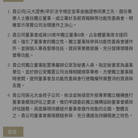
貴公司(元大證券)早於法令規定並率金融證券同業之先，選任專
業人士擔任獨立董事，成立審計及薪資報酬等功能性委員會，明
確宣示落實公司治理運作之決心。
貴公司董事會成員15席中獨立董事6席，占全體董事席次達四
成，強化了董事會的獨立性。獨立董事除參與功能性委員會運作
外，並按個人專長督導信託、資訊等業務發展，充分發揮領導與
督導功能。
貴公司獨立董事配置專屬辦公室及秘書人員，指定秘書室為議事
單位，並於辦公室備置公司治理相關規章專卷，方便獨立董事隨
時查閱，提供董事會及功能性委員會行使職權所需豐沛的資源與
支援。
貴公司係元大金控子公司，依法並無接受外部專業獨立機構進行
董事會績效評估之要求，惟仍申請委託獨立機構協助董事會績效
評估服務，高度展現持續提升董事會運作效能的企圖。整體言
之，貴公司董事會展現積極參與、充分溝通及持續精進之特色。
建議 :