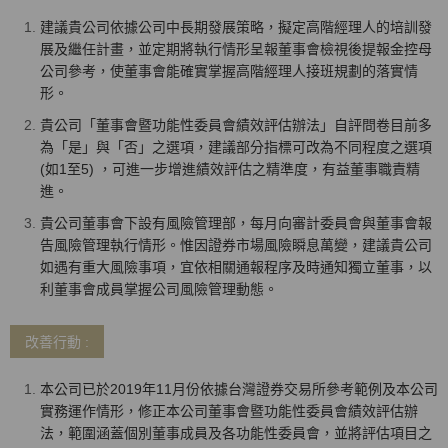
建議貴公司依據公司中長期發展策略，擬定高階經理人的培訓發
展及繼任計畫，並定期將執行情形呈報董事會檢視後提報金控母
公司參考，使董事會能確實掌握高階經理人接班規劃的落實情
形。
貴公司「董事會暨功能性委員會績效評估辦法」自評問卷目前多
為「是」與「否」之選項，建議部分指標可改為不同程度之選項
(如1至5) ，可進一步增進績效評估之精準度，有益董事職責精
進。
貴公司董事會下設有風險管理部，每月向審計委員會與董事會報
告風險管理執行情形。惟因證券市場風險瞬息萬變，建議貴公司
如遇有重大風險事項，宜依相關通報程序及時通知獨立董事，以
利董事會成員掌握公司風險管理動態。
改善行動 :
本公司已於2019年11月份依據台灣證券交易所參考範例及本公司
實務運作情形，修正本公司董事會暨功能性委員會績效評估辦
法，範圍涵蓋個別董事成員及各功能性委員會，並將評估項目之