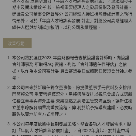
項人才發 展需求擬訂「年度人才培訓與發展計畫」，並透過每年
期中及期末績效考 核，檢視重要經理人之發展情形及發展計畫。
建議貴公司董事會除督導分 公司經理人接班梯隊養成計畫之執行
情形外，可於「年度人才培訓與發展 計畫」對總公司高階經理人
繼任人選與培訓詳加敘明，以利公司永續經營。
改善行動 :
本公司將於選任2023 年度財務報告查核簽證會計師時，向簽證
會計師事務 所取得AQI資訊，列為「會計師適任性評估」之依
據，以作為本公司審計委 員會審議委任或續聘任簽證會計師之參
考。
本公司未來於新聘任獨立董事後，除提供董事手冊資料及安排部
門簡報公司 重要營運概況外，另將適時安排以視訊會議方式讓新
任獨立董事與海外主要 營業據點之高階主管交流互動，讓新任獨
立董事瞭解各項業務重要流程，俾 利於給予指導與建議，必要時
將佐以實地訪查方式辦理之。
本公司每年度依據中長期發展策略、整合各項人才發展需求，擬
訂「年度人 才培訓與發展計畫」，自2022年度起，於計畫中增