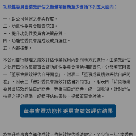
功能性委員會績效評估之衡量項目應至少含括下列五大面向：
一、對公司營運之參與程度。
二、功能性委員會職責認知。
三、提升功能性委員會決策品質。
四、功能性委員會組成及成員選任。
五、內部控制。
本公司自行辦理之績效評估作業採用內部問卷方式進行，由績效評估
之執行單位收集董事會暨功能性委員會活動相關資訊，分發填寫附表
一「董事會績效評估自評問卷」、附表二「董事成員績效評估自評問
卷」、附表三「審計委員會績效評估自評問卷」、附表四「薪資報酬
委員會績效評估自評問卷」等相關自評問卷，統一回收後，針對評估
指標之評分標準，記錄評估結果後，提報董事會討論。
為提升董事會之運作成效，依績效評估辦法規定，至少每三年1次委由