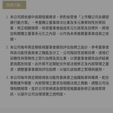
改善行動 :
本公司將依據中長期發展需求，參酌金管會「上市櫃公司永續發
展行動方案」，考量獨立董事席次比重及多元專業與性別等因
素，修正相關規章，除原董事會組成多元化政策及目標外，將增
加有關獨立董事多元化之內容，以作為未來推薦董事會成員之依
據。
本公司每年將定期檢視董事會績效評估指標之設計，參考董事會
與各功能性委員會之職能及分工、公司階段性發展目標，或增訂
前瞻性與策略性之質化指標及其比重，以使董事會績效自評結果
更具鑑別效度。此外將不定期配合外部法規修正及內部管理之要
求，調整董事會績效評估指標，以強化該指標之管理與運用。
本公司每年將定期檢視各功能性委員會之組織執掌與權責，配合
實務運作需要、內部管理之要求及相關法規之異動，調整公司治
理相關規章，並於公司官網或各類管道揭露最新修正後規章資
訊，以提升公司治理落實之透明度。