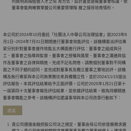
列敘明高階經營人才之培 育方式，該計畫並提報董事會核議，使
董事會能夠確實掌握公司重要管理階 層之接班培育情形。
本公司於2024年10月委託「社團法人中華公司治理協會」就2023年8
月1日~2024年7月31日期間進行董事會效能評估，該機構委派評估專
家分別針對董事會運作效能五大構面進行評估：董事會之組成與分
工、董事會之指導與監督、董事會之授權與風管、董事會之溝通與協
作及董事會之自律與精進，完成不記名問卷，請教個別董事對不同構
面之不同子題的認同，並完成對董事長及獨立董事之實地訪評。該機
構及執行專家與本公司無業務往來具備獨立性，並於2024/11/15提出
評估報告。本其評估結果給予正面評價。公司於2025年1月21日第十
一屆第四十次董事會報告評估結果，並依據評估結果，做為持續精進
董事會職能之參考。該機構評估建議事項與本公司改善行動如下：
建議 :
貴公司遵循金融控股公司法之規定，董事由母公司依發展需求遴
選之，貴公司依據相關程序推薦董事及獨立董事候選人。建議貴