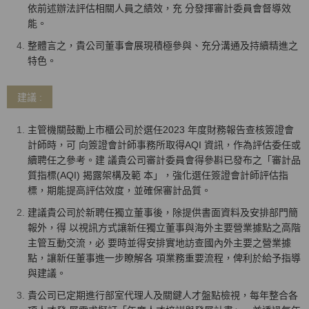
依前述辦法評估相關人員之績效，充 分發揮審計委員會督導效
能。
整體言之，貴公司董事會展現積極參與、充分溝通及持續精進之
特色。
建議 :
主管機關鼓勵上市櫃公司於選任2023 年度財務報告查核簽證會
計師時，可 向簽證會計師事務所取得AQI 資訊，作為評估委任或
續聘任之參考。建 議貴公司審計委員會得參斟已發布之「審計品
質指標(AQI) 揭露架構及範 本」，強化選任簽證會計師評估指
標，期能提高評估效度，並確保審計品質。
建議貴公司於新聘任獨立董事後，除提供書面資料及安排部門簡
報外，得 以視訊方式讓新任獨立董事與海外主要營業據點之高階
主管互動交流，必 要時並得安排實地訪查國內外主要之營業據
點，讓新任董事進一步瞭解各 項業務重要流程，俾利於給予指導
與建議。
貴公司已定期進行部室代理人及關鍵人才盤點檢視，每年整合各