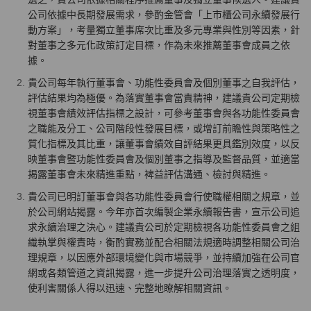
公司依據中長期發展需求，參酌金管會「上市櫃公司永續發展行
動方案」，考量獨立董事席次比重及多元專業與性別等因素，針
對董事之多元化政策訂定目標，作為未來推薦董事會成員之依
據。
貴公司每年執行董事會、功能性委員會及個別董事之自我評估，
評估結果均為極優。為落實董事會當責精神，建議貴公司定期檢
視董事會績效評估指標之設計，可參考董事會與各功能性委員會
之職能及分工、公司階段性發展目標，或增訂前瞻性與策略性之
質化指標及其比重，讓董事會績效自評結果更具鑑別效度，以反
映董事會暨功能性委員會及個別董事之指導及監督品質，並適當
揭露董事會未來精進重點，裨益評估溝通、檢討與精進。
貴公司已明訂董事會與各功能性委員會行使職權相關之規章，並
於公司網站揭露。今年亦首次編製企業永續報告書，宣示公司追
求永續治理之決心。建議貴公司於定期檢視各功能性委員會之組
織執掌與權責時，衡酌實務並配合相關法規適時調整相關公司治
理規章，以因應外部環境變化與市場競爭，並持續加強在公司官
網或各類管道之資訊揭露，進一步提升公司治理落實之透明度，
使利害關係人得以迅速、完整地瞭解相關資訊。