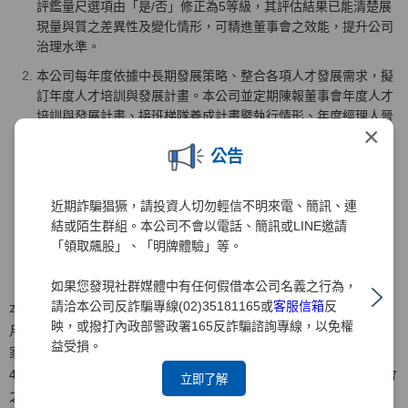
評鑑量尺選項由「是/否」修正為5等級，其評估結果已能清楚展
現量與質之差異性及變化情形，可精進董事會之效能，提升公司
治理水準。
本公司每年度依據中長期發展策略、整合各項人才發展需求，擬
訂年度人才培訓與發展計畫。本公司並定期陳報董事會年度人才
培訓與發展計畫、接班梯隊養成計畫暨執行情形、年度經理人晉
×
升暨調薪等，使董事會能夠確實掌握公司重要管理階層之接班規
公告
劃與其培育情形。
本公司針對市場風險變化之重大事項及對本公司之可能影響，相
關部門已建立即時提報董事會及向獨立董事說明之機制，使董事
近期詐騙猖獗，請投資人切勿輕信不明來電、簡訊、連
會及獨立董事均能掌握市場變化及提供建議與指導。
結或陌生群組。本公司不會以電話、簡訊或LINE邀請
「領取飆股」、「明牌體驗」等。
如果您發現社群媒體中有任何假借本公司名義之行為，
請洽本公司反詐騙專線(02)35181165或
客服信箱
反
本公司於2021年底委託「社團法人中華公司治理協會」就2020年10
映，或撥打內政部警政署165反詐騙諮詢專線，以免權
月1日~2021年9月30日期間進行董事會效能評估，該機構委派評估專
益受損。
家二位分別就1.董事會之組成、 2.董事會之指導、3.董事會之授權、
4.董事會之監督、5.董事會之溝通、6.內部控制及風險管理、7.董事會
立即了解
之自律、8.其他如董事會會議、支援系統等8大項構面二十題指標內