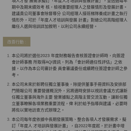
項人才發 展需求擬訂「年度人才培訓與發展計畫」，並透過每年
期中及期末績效考 核，檢視重要經理人之發展情形及發展計畫。
建議貴公司董事會除督導分 公司經理人接班梯隊養成計畫之執行
情形外，可於「年度人才培訓與發展 計畫」對總公司高階經理人
繼任人選與培訓詳加敘明，以利公司永續經營。
改善行動 :
本公司將於選任2023 年度財務報告查核簽證會計師時，向簽證
會計師事務 所取得AQI資訊，列為「會計師適任性評估」之依
據，以作為本公司審計委 員會審議委任或續聘任簽證會計師之參
考。
本公司未來於新聘任獨立董事後，除提供董事手冊資料及安排部
門簡報公司 重要營運概況外，另將適時安排以視訊會議方式讓新
任獨立董事與海外主要 營業據點之高階主管交流互動，讓新任獨
立董事瞭解各項業務重要流程，俾 利於給予指導與建議，必要時
將佐以實地訪查方式辦理之。
本公司每年度依據中長期發展策略、整合各項人才發展需求，擬
訂「年度人 才培訓與發展計畫」，自2022年度起，於計畫中增