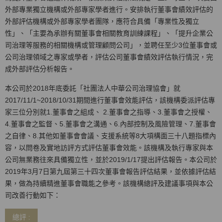
外部專業獨立機構或外部專家學者進行。安排執行董事會績效評估的
外部評估機構或外部專家學者團隊，應符合具備「專業性及獨立
性」、「主要為承辦有關董事會相關教育訓練課程」、「提升企業公
司治理等服務的相關機構或管理顧問公司」，並聘任至少3位董事會或
公司治理領域之專家或學者，評估公司董事會績效評估執行情況，完
成外部評估分析報告。
本公司於2018年底委託「社團法人中華公司治理協會」就
2017/11/1~2018/10/31期間進行董事會效能評估，該機構委派評估專
家三位分別就1.董事會之組成、 2.董事會之指導、3.董事會之授權、
4.董事會之監督、5.董事會之溝通、6.內部控制及風險管理、7.董事會
之自律、8.其他如董事會會議、支援系統等8大項構面三十八題指標內
容，以問卷及實地訪評方式評估董事會效能。該機構及執行專家與本
公司無業務往來具備獨立性，並於2019/1/17提出評估報告。本公司於
2019年3月7日第九屆第三十四次董事會報告評估結果，並依據評估結
果，做為持續精進董事會職能之參考。該機構總評及建議事項與本公
司改善行動如下：
總評 :