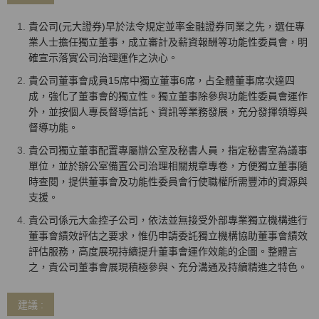
貴公司(元大證券)早於法令規定並率金融證券同業之先，選任專
業人士擔任獨立董事，成立審計及薪資報酬等功能性委員會，明
確宣示落實公司治理運作之決心。
貴公司董事會成員15席中獨立董事6席，占全體董事席次達四
成，強化了董事會的獨立性。獨立董事除參與功能性委員會運作
外，並按個人專長督導信託、資訊等業務發展，充分發揮領導與
督導功能。
貴公司獨立董事配置專屬辦公室及秘書人員，指定秘書室為議事
單位，並於辦公室備置公司治理相關規章專卷，方便獨立董事隨
時查閱，提供董事會及功能性委員會行使職權所需豐沛的資源與
支援。
貴公司係元大金控子公司，依法並無接受外部專業獨立機構進行
董事會績效評估之要求，惟仍申請委託獨立機構協助董事會績效
評估服務，高度展現持續提升董事會運作效能的企圖。整體言
之，貴公司董事會展現積極參與、充分溝通及持續精進之特色。
建議 :