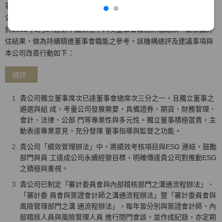
容，以問卷及實地訪評方式評估董事會效能。該機構及執行專家與本
公司無業務往來具備獨立性，並於2021/11/29提出評估報告。本公司
於2022年2月24日第十屆第三十六次董事會報告評估結果，並依據評
估結果，做為持續精進董事會職能之參考。該機構總評及建議事項與
本公司改善行動如下：
總評 :
貴公司獨立董事席次已達董事會總席次三分之一，且獨立董事之
遴選與組 成，考量公司發展需要，具備證券、期貨、財務管理、
會計、法律、公部 門等專業性與多元性。獨立董事積極當責，主
動表達專業意見，充分發揮 董事指導與監督之功能。
貴公司「績效管理辦法」中，將績效考核項目與ESG 連結，鼓勵
部門與員 工達成公司永續經營目標，明確傳達貴公司對推動ESG
之積極與重視。
貴公司已制定「審計委員會與內部稽核部門之溝通流程辦法」、
「審計委 員會與簽證會計師之溝通流程辦法」暨「審計委員會與
風險管理部門之溝 通流程辦法」，每年皆分別與簽證會計師、內
部稽核人員與風險管理人員 進行閉門會談，並作成紀錄，亦定期