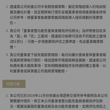
建議貴公司依據公司中長期發展策略，擬定高階經理人的培訓發
展及繼任計畫，並定期將執行情形呈報董事會檢視後提報金控母
公司參考，使董事會能確實掌握高階經理人接班規劃的落實情
形。
貴公司「董事會暨功能性委員會績效評估辦法」自評問卷目前多
為「是」與「否」之選項，建議部分指標可改為不同程度之選項
(如1至5) ，可進一步增進績效評估之精準度，有益董事職責精
進。
貴公司董事會下設有風險管理部，每月向審計委員會與董事會報
告風險管理執行情形。惟因證券市場風險瞬息萬變，建議貴公司
如遇有重大風險事項，宜依相關通報程序及時通知獨立董事，以
利董事會成員掌握公司風險管理動態。
改善行動 :
本公司已於2019年11月份依據台灣證券交易所參考範例及本公司
實務運作情形，修正本公司董事會暨功能性委員會績效評估辦
法，範圍涵蓋個別董事成員及各功能性委員會，並將評估項目之