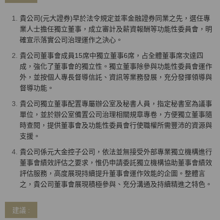
貴公司(元大證券)早於法令規定並率金融證券同業之先，選任專
業人士擔任獨立董事，成立審計及薪資報酬等功能性委員會，明
確宣示落實公司治理運作之決心。
貴公司董事會成員15席中獨立董事6席，占全體董事席次達四
成，強化了董事會的獨立性。獨立董事除參與功能性委員會運作
外，並按個人專長督導信託、資訊等業務發展，充分發揮領導與
督導功能。
貴公司獨立董事配置專屬辦公室及秘書人員，指定秘書室為議事
單位，並於辦公室備置公司治理相關規章專卷，方便獨立董事隨
時查閱，提供董事會及功能性委員會行使職權所需豐沛的資源與
支援。
貴公司係元大金控子公司，依法並無接受外部專業獨立機構進行
董事會績效評估之要求，惟仍申請委託獨立機構協助董事會績效
評估服務，高度展現持續提升董事會運作效能的企圖。整體言
之，貴公司董事會展現積極參與、充分溝通及持續精進之特色。
建議 :