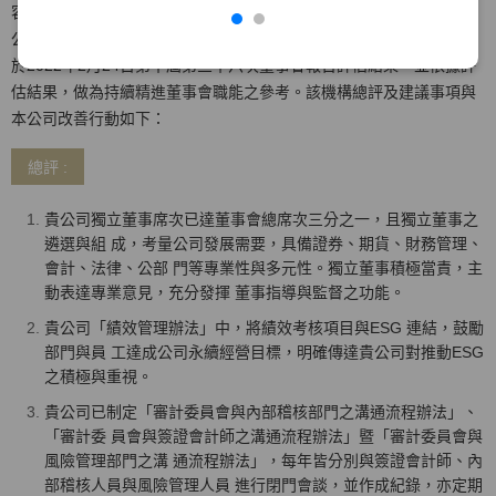
容，以問卷及實地訪評方式評估董事會效能。該機構及執行專家與本
公司無業務往來具備獨立性，並於2021/11/29提出評估報告。本公司
於2022年2月24日第十屆第三十六次董事會報告評估結果，並依據評
估結果，做為持續精進董事會職能之參考。該機構總評及建議事項與
本公司改善行動如下：
總評 :
貴公司獨立董事席次已達董事會總席次三分之一，且獨立董事之
遴選與組 成，考量公司發展需要，具備證券、期貨、財務管理、
會計、法律、公部 門等專業性與多元性。獨立董事積極當責，主
動表達專業意見，充分發揮 董事指導與監督之功能。
貴公司「績效管理辦法」中，將績效考核項目與ESG 連結，鼓勵
部門與員 工達成公司永續經營目標，明確傳達貴公司對推動ESG
之積極與重視。
貴公司已制定「審計委員會與內部稽核部門之溝通流程辦法」、
「審計委 員會與簽證會計師之溝通流程辦法」暨「審計委員會與
風險管理部門之溝 通流程辦法」，每年皆分別與簽證會計師、內
部稽核人員與風險管理人員 進行閉門會談，並作成紀錄，亦定期