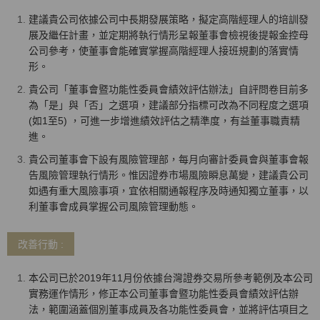
建議貴公司依據公司中長期發展策略，擬定高階經理人的培訓發
展及繼任計畫，並定期將執行情形呈報董事會檢視後提報金控母
公司參考，使董事會能確實掌握高階經理人接班規劃的落實情
形。
貴公司「董事會暨功能性委員會績效評估辦法」自評問卷目前多
為「是」與「否」之選項，建議部分指標可改為不同程度之選項
(如1至5) ，可進一步增進績效評估之精準度，有益董事職責精
進。
貴公司董事會下設有風險管理部，每月向審計委員會與董事會報
告風險管理執行情形。惟因證券市場風險瞬息萬變，建議貴公司
如遇有重大風險事項，宜依相關通報程序及時通知獨立董事，以
利董事會成員掌握公司風險管理動態。
改善行動 :
本公司已於2019年11月份依據台灣證券交易所參考範例及本公司
實務運作情形，修正本公司董事會暨功能性委員會績效評估辦
法，範圍涵蓋個別董事成員及各功能性委員會，並將評估項目之