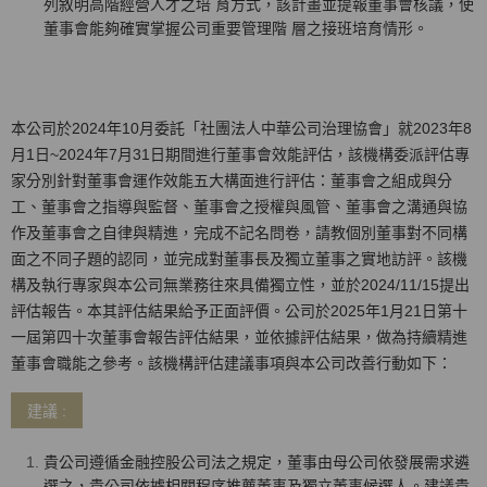
列敘明高階經營人才之培 育方式，該計畫並提報董事會核議，使
董事會能夠確實掌握公司重要管理階 層之接班培育情形。
本公司於2024年10月委託「社團法人中華公司治理協會」就2023年8
月1日~2024年7月31日期間進行董事會效能評估，該機構委派評估專
家分別針對董事會運作效能五大構面進行評估：董事會之組成與分
工、董事會之指導與監督、董事會之授權與風管、董事會之溝通與協
作及董事會之自律與精進，完成不記名問卷，請教個別董事對不同構
面之不同子題的認同，並完成對董事長及獨立董事之實地訪評。該機
構及執行專家與本公司無業務往來具備獨立性，並於2024/11/15提出
評估報告。本其評估結果給予正面評價。公司於2025年1月21日第十
一屆第四十次董事會報告評估結果，並依據評估結果，做為持續精進
董事會職能之參考。該機構評估建議事項與本公司改善行動如下：
建議 :
貴公司遵循金融控股公司法之規定，董事由母公司依發展需求遴
選之，貴公司依據相關程序推薦董事及獨立董事候選人。建議貴