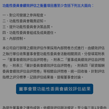
功能性委員會績效評估之衡量項目應至少含括下列五大面向：
一、對公司營運之參與程度。
二、功能性委員會職責認知。
三、提升功能性委員會決策品質。
四、功能性委員會組成及成員選任。
五、內部控制。
本公司自行辦理之績效評估作業採用內部問卷方式進行，由績效評估
之執行單位收集董事會暨功能性委員會活動相關資訊，分發填寫附表
一「董事會績效評估自評問卷」、附表二「董事成員績效評估自評問
卷」、附表三「審計委員會績效評估自評問卷」、附表四「薪資報酬
委員會績效評估自評問卷」等相關自評問卷，統一回收後，針對評估
指標之評分標準，記錄評估結果後，提報董事會討論。
為提升董事會之運作成效，依績效評估辦法規定，至少每三年1次委由