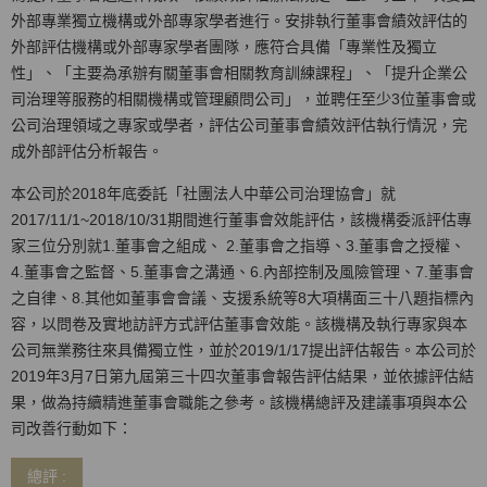
外部專業獨立機構或外部專家學者進行。安排執行董事會績效評估的
外部評估機構或外部專家學者團隊，應符合具備「專業性及獨立
性」、「主要為承辦有關董事會相關教育訓練課程」、「提升企業公
司治理等服務的相關機構或管理顧問公司」，並聘任至少3位董事會或
公司治理領域之專家或學者，評估公司董事會績效評估執行情況，完
成外部評估分析報告。
本公司於2018年底委託「社團法人中華公司治理協會」就
2017/11/1~2018/10/31期間進行董事會效能評估，該機構委派評估專
家三位分別就1.董事會之組成、 2.董事會之指導、3.董事會之授權、
4.董事會之監督、5.董事會之溝通、6.內部控制及風險管理、7.董事會
之自律、8.其他如董事會會議、支援系統等8大項構面三十八題指標內
容，以問卷及實地訪評方式評估董事會效能。該機構及執行專家與本
公司無業務往來具備獨立性，並於2019/1/17提出評估報告。本公司於
2019年3月7日第九屆第三十四次董事會報告評估結果，並依據評估結
果，做為持續精進董事會職能之參考。該機構總評及建議事項與本公
司改善行動如下：
總評 :