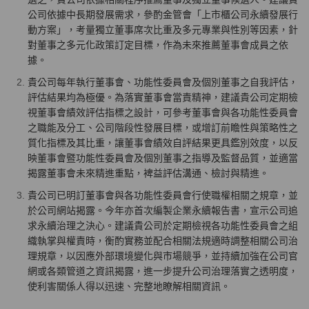
公司依據中長期發展需求，參酌金管會「上市櫃公司永續發展行
動方案」，考量獨立董事席次比重及多元專業與性別等因素，針
對董事之多元化政策訂定目標，作為未來推薦董事會成員之依
據。
貴公司每年執行董事會、功能性委員會及個別董事之自我評估，
評估結果均為極優。為落實董事會當責精神，建議貴公司定期檢
視董事會績效評估指標之設計，可參考董事會與各功能性委員會
之職能及分工、公司階段性發展目標，或增訂前瞻性與策略性之
質化指標及其比重，讓董事會績效自評結果更具鑑別效度，以反
映董事會暨功能性委員會及個別董事之指導及監督品質，並適當
揭露董事會未來精進重點，裨益評估溝通、檢討與精進。
貴公司已明訂董事會與各功能性委員會行使職權相關之規章，並
於公司網站揭露。今年亦首次編製企業永續報告書，宣示公司追
求永續治理之決心。建議貴公司於定期檢視各功能性委員會之組
織執掌與權責時，衡酌實務並配合相關法規適時調整相關公司治
理規章，以因應外部環境變化與市場競爭，並持續加強在公司官
網或各類管道之資訊揭露，進一步提升公司治理落實之透明度，
使利害關係人得以迅速、完整地瞭解相關資訊。