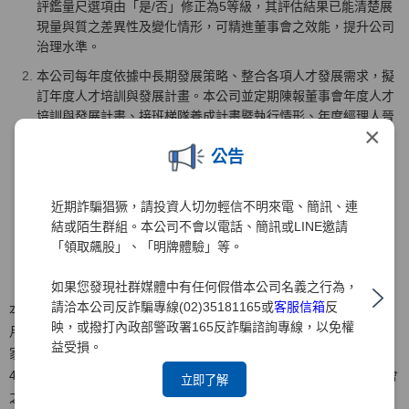
評鑑量尺選項由「是/否」修正為5等級，其評估結果已能清楚展
現量與質之差異性及變化情形，可精進董事會之效能，提升公司
治理水準。
本公司每年度依據中長期發展策略、整合各項人才發展需求，擬
訂年度人才培訓與發展計畫。本公司並定期陳報董事會年度人才
培訓與發展計畫、接班梯隊養成計畫暨執行情形、年度經理人晉
×
升暨調薪等，使董事會能夠確實掌握公司重要管理階層之接班規
公告
劃與其培育情形。
本公司針對市場風險變化之重大事項及對本公司之可能影響，相
關部門已建立即時提報董事會及向獨立董事說明之機制，使董事
近期詐騙猖獗，請投資人切勿輕信不明來電、簡訊、連
會及獨立董事均能掌握市場變化及提供建議與指導。
結或陌生群組。本公司不會以電話、簡訊或LINE邀請
「領取飆股」、「明牌體驗」等。
如果您發現社群媒體中有任何假借本公司名義之行為，
請洽本公司反詐騙專線(02)35181165或
客服信箱
反
本公司於2021年底委託「社團法人中華公司治理協會」就2020年10
映，或撥打內政部警政署165反詐騙諮詢專線，以免權
月1日~2021年9月30日期間進行董事會效能評估，該機構委派評估專
益受損。
家二位分別就1.董事會之組成、 2.董事會之指導、3.董事會之授權、
4.董事會之監督、5.董事會之溝通、6.內部控制及風險管理、7.董事會
立即了解
之自律、8.其他如董事會會議、支援系統等8大項構面二十題指標內