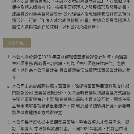
項人才發 展需求擬訂「年度人才培訓與發展計畫」，並透過每年
期中及期末績效考 核，檢視重要經理人之發展情形及發展計畫。
建議貴公司董事會除督導分 公司經理人接班梯隊養成計畫之執行
情形外，可於「年度人才培訓與發展 計畫」對總公司高階經理人
繼任人選與培訓詳加敘明，以利公司永續經營。
改善行動 :
本公司將於選任2023 年度財務報告查核簽證會計師時，向簽證
會計師事務 所取得AQI資訊，列為「會計師適任性評估」之依
據，以作為本公司審計委 員會審議委任或續聘任簽證會計師之參
考。
本公司未來於新聘任獨立董事後，除提供董事手冊資料及安排部
門簡報公司 重要營運概況外，另將適時安排以視訊會議方式讓新
任獨立董事與海外主要 營業據點之高階主管交流互動，讓新任獨
立董事瞭解各項業務重要流程，俾 利於給予指導與建議，必要時
將佐以實地訪查方式辦理之。
本公司每年度依據中長期發展策略、整合各項人才發展需求，擬
訂「年度人 才培訓與發展計畫」，自2022年度起，於計畫中增