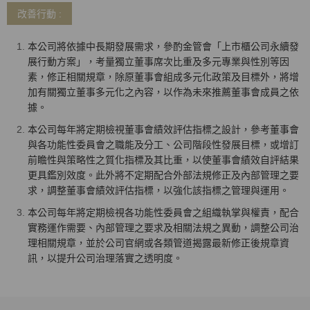
改善行動 :
本公司將依據中長期發展需求，參酌金管會「上市櫃公司永續發
展行動方案」，考量獨立董事席次比重及多元專業與性別等因
素，修正相關規章，除原董事會組成多元化政策及目標外，將增
加有關獨立董事多元化之內容，以作為未來推薦董事會成員之依
據。
本公司每年將定期檢視董事會績效評估指標之設計，參考董事會
與各功能性委員會之職能及分工、公司階段性發展目標，或增訂
前瞻性與策略性之質化指標及其比重，以使董事會績效自評結果
更具鑑別效度。此外將不定期配合外部法規修正及內部管理之要
求，調整董事會績效評估指標，以強化該指標之管理與運用。
本公司每年將定期檢視各功能性委員會之組織執掌與權責，配合
實務運作需要、內部管理之要求及相關法規之異動，調整公司治
理相關規章，並於公司官網或各類管道揭露最新修正後規章資
訊，以提升公司治理落實之透明度。