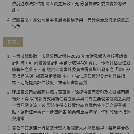
依前述辦法評估相關人員之績效，充 分發揮審計委員會督導效
能。
整體言之，貴公司董事會展現積極參與、充分溝通及持續精進之
特色。
建議 :
主管機關鼓勵上市櫃公司於選任2023 年度財務報告查核簽證會
計師時，可 向簽證會計師事務所取得AQI 資訊，作為評估委任或
續聘任之參考。建 議貴公司審計委員會得參斟已發布之「審計品
質指標(AQI) 揭露架構及範 本」，強化選任簽證會計師評估指
標，期能提高評估效度，並確保審計品質。
建議貴公司於新聘任獨立董事後，除提供書面資料及安排部門簡
報外，得 以視訊方式讓新任獨立董事與海外主要營業據點之高階
主管互動交流，必 要時並得安排實地訪查國內外主要之營業據
點，讓新任董事進一步瞭解各 項業務重要流程，俾利於給予指導
與建議。
貴公司已定期進行部室代理人及關鍵人才盤點檢視，每年整合各