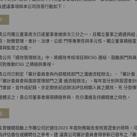
及建議事項與本公司改善行動如下：
 :
貴公司獨立董事席次已達董事會總席次三分之一，且獨立董事之遴選與組
貨、財務管理、會計、法律、公部 門等專業性與多元性。獨立董事積極當
導與監督之功能。
貴公司「績效管理辦法」中，將績效考核項目與ESG 連結，鼓勵部門與
司對推動ESG 之積極與重視。
貴公司已制定「審計委員會與內部稽核部門之溝通流程辦法」、「審計委
「審計委員會與風險管理部門之溝 通流程辦法」，每年皆分別與簽證會計
門會談，並作成紀錄，亦定期依前述辦法評估相關人員之績效，充 分發
整體言之，貴公司董事會展現積極參與、充分溝通及持續精進之特色。
 :
主管機關鼓勵上市櫃公司於選任2023 年度財務報告查核簽證會計師時，可
為評估委任或續聘任之參考。建 議貴公司審計委員會得參斟已發布之「審計品