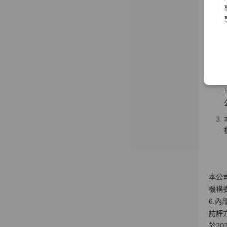
改
本公
機構
6.
訪評
於2