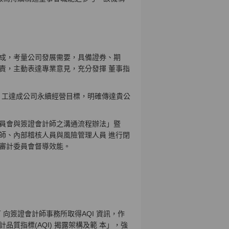
 成，考量公司發展需要，具備證券、期
責，主動表達專業意見，充分發揮 董事指
員 工達成公司永續經營目標，明確傳達貴公
 員會與簽證會計師之溝通流程辦法」暨
師、內部稽核人員與風險管理人員 進行閉
揮審計委員會督導效能。
 向簽證會計師事務所取得AQI 資訊，作
質指標(AQI) 揭露架構及範 本」，強