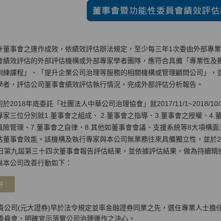
升董事會之運作成效，依績效評估辦法規定，至少每三年1次委由外部專
會績效評估的外部評估機構或外部專家學者團隊，應符合具備「專業性及
訓練課程」、「提升企業公司治理等服務的相關機構或管理顧問公司」，
學者，評估公司董事會績效評估執行情況，完成外部評估分析報告。
於2018年底委託「社團法人中華公司治理協會」就2017/11/1~2018/
專家三位分別就1.董事會之組成、 2.董事會之指導、3.董事會之授權、4.
風險管理、7.董事會之自律、8.其他如董事會會議、支援系統等8大項構
估董事會效能。該機構及執行專家與本公司無業務往來具備獨立性，並於2019
7日第九屆第三十四次董事會報告評估結果，並依據評估結果，做為持續精
與本公司改善行動如下：
 :
貴公司(元大證券)早於法令規定並率金融證券同業之先，選任專業人士擔
委員會，明確宣示落實公司治理運作之決心。