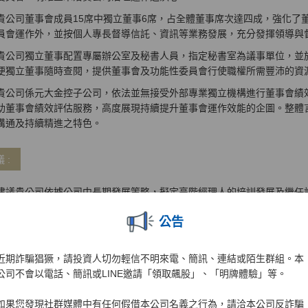
貴公司董事會成員15席中獨立董事6席，占全體董事席次達四成，強化了
員會運作外，並按個人專長督導信託、資訊等業務發展，充分發揮領導與
貴公司獨立董事配置專屬辦公室及秘書人員，指定秘書室為議事單位，並
便獨立董事隨時查閱，提供董事會及功能性委員會行使職權所需豐沛的資
貴公司係元大金控子公司，依法並無接受外部專業獨立機構進行董事會績
助董事會績效評估服務，高度展現持續提升董事會運作效能的企圖。整體
溝通及持續精進之特色。
 :
建議貴公司依據公司中長期發展策略，擬定高階經理人的培訓發展及繼任
後提報金控母公司參考，使董事會能確實掌握高階經理人接班規劃的落實
公告
貴公司「董事會暨功能性委員會績效評估辦法」自評問卷目前多為「是」
同程度之選項(如1至5) ，可進一步增進績效評估之精準度，有益董事職責
近期詐騙猖獗，請投資人切勿輕信不明來電、簡訊、連結或陌生群組。本
貴公司董事會下設有風險管理部，每月向審計委員會與董事會報告風險管
公司不會以電話、簡訊或LINE邀請「領取飆股」、「明牌體驗」等。
變，建議貴公司如遇有重大風險事項，宜依相關通報程序及時通知獨立董
態。
如果您發現社群媒體中有任何假借本公司名義之行為，請洽本公司反詐騙