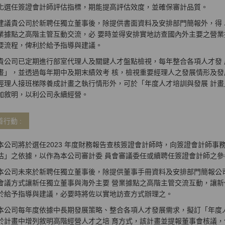
化選任簽證會計師評估指標，期能提高評估效度，並確保審計品質。
建議貴公司於新聘任獨立董事後，除提供書面資料及安排部門簡報外，得
業據點之高階主管互動交流，必 要時並得安排實地訪查國內外主要之營業
要流程，俾利於給予指導與建議。
貴公司已定期進行部室代理人及關鍵人才盤點檢視，每年整合各項人才發
畫」，並透過每年期中及期末績效考 核，檢視重要經理人之發展情形及發
經理人接班梯隊養成計畫之執行情形外，可於「年度人才培訓與發展 計
加敘明，以利公司永續經營。
善行動 :
本公司將於選任2023 年度財務報告查核簽證會計師時，向簽證會計師事務
估」之依據，以作為本公司審計委 員會審議委任或續聘任簽證會計師之參
本公司未來於新聘任獨立董事後，除提供董事手冊資料及安排部門簡報公
會議方式讓新任獨立董事與海外主要 營業據點之高階主管交流互動，讓新
於給予指導與建議，必要時將佐以實地訪查方式辦理之。
本公司每年度依據中長期發展策略、整合各項人才發展需求，擬訂「年度人
於計畫中增列敘明高階經營人才之培 育方式，該計畫並提報董事會核議，