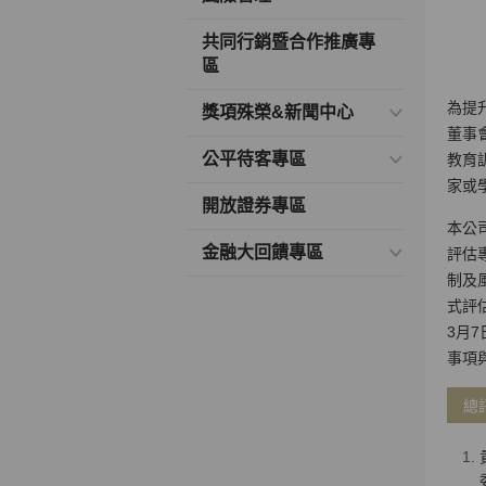
共同行銷暨合作推廣專
區
為提
獎項殊榮&新聞中心
董事
公平待客專區
教育
家或
開放證券專區
本公司
金融大回饋專區
評估
制及
式評
3月
事項
總評