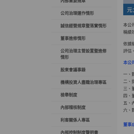
內部重要規章
公司治理運作情形
本公
誠信經營規章暨落實情形
稱績
董事進修情形
依據
公司治理主管設置暨進修
評估
情形
本公
股東會議事錄
一、
二、
機構投資人盡職治理專區
三、
檢舉制度
四、
五、
內部稽核制度
六、對
利害關係人專區
董事
內部控制制度聲明書