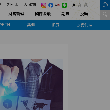
展
客服中心
人力資源
財富管理
國際金融
期貨
投顧
/ETN
興櫃
債券
股務代理