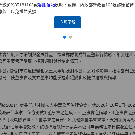
專線(02)35181165或
客服信箱
反映，或撥打內政部警政署165反詐騙諮詢
善行動 :
專線，以免權益受損。
立即了解
本公司已於2019年11月份依據台灣證券交易所參考範例及本公司實務運
績效評估辦法，範圍涵蓋個別董事成員及各功能性委員會，並將評估項目之
級，其評估結果已能清楚展現量與質之差異性及變化情形，可精進董事會
本公司每年度依據中長期發展策略、整合各項人才發展需求，擬訂年度人
事會年度人才培訓與發展計畫、接班梯隊養成計畫暨執行情形、年度經理
公司重要管理階層之接班規劃與其培育情形。
本公司針對市場風險變化之重大事項及對本公司之可能影響，相關部門已
機制，使董事會及獨立董事均能掌握市場變化及提供建議與指導。
司於2021年底委託「社團法人中華公司治理協會」就2020年10月1日~2
委派評估專家二位分別就1.董事會之組成、 2.董事會之指導、3.董事會之
內部控制及風險管理、7.董事會之自律、8.其他如董事會會議、支援系統等
方式評估董事會效能。該機構及執行專家與本公司無業務往來具備獨立性，並於
022年2月24日第十屆第三十六次董事會報告評估結果，並依據評估結果