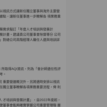
 以視訊方式讓新任獨立董事與海外主要營
據點，讓新任董事進一步瞭解各 項業務重
 展需求擬訂「年度人才培訓與發展計
展計畫。建議貴公司董事會除督導分 公司
畫」對總公司高階經理人繼任人選與培訓詳
 所取得AQI資訊，列為「會計師適任性評
考。
司 重要營運概況外，另將適時安排以視訊
任獨立董事瞭解各項業務重要流程，俾 利
 才培訓與發展計畫」，自2022年度起，
使董事會能夠確實掌握公司重要管理階 層