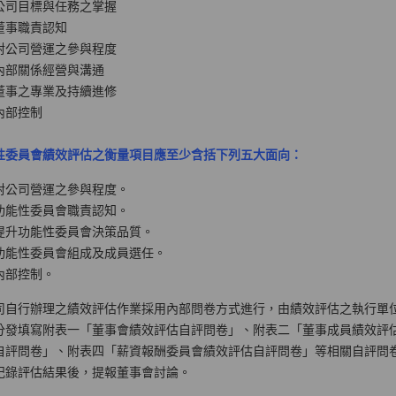
公司目標與任務之掌握
董事職責認知
對公司營運之參與程度
內部關係經營與溝通
董事之專業及持續進修
內部控制
性委員會績效評估之衡量項目應至少含括下列五大面向：
對公司營運之參與程度。
功能性委員會職責認知。
提升功能性委員會決策品質。
功能性委員會組成及成員選任。
內部控制。
司自行辦理之績效評估作業採用內部問卷方式進行，由績效評估之執行單
分發填寫附表一「董事會績效評估自評問卷」、附表二「董事成員績效評
自評問卷」、附表四「薪資報酬委員會績效評估自評問卷」等相關自評問
記錄評估結果後，提報董事會討論。