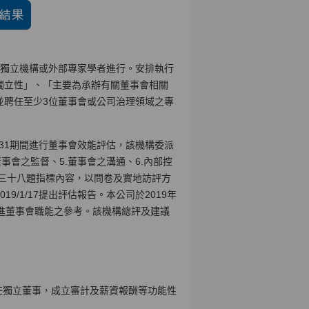
業獨立機構或外部專家學者進行。安排執行
獨立性」、「主要為承辦有關董事會相關
並聘任至少3位董事會或公司治理領域之專
10/31期間進行董事會效能評估，該機構委派
董事會之監督、5.董事會之溝通、6.內部控
面三十八題指標內容，以問卷及實地訪評方
/1/17提出評估報告。本公司於2019年
進董事會職能之參考。該機構總評及建議
任獨立董事，成立審計及薪資報酬等功能性