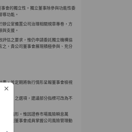
董事會的獨立性。獨立董事除參與功能性委
督導功能。
於辦公室備置公司治理相關規章專卷，方
源與支援。
效評估之要求，惟仍申請委託獨立機構協
言之，貴公司董事會展現積極參與、充分
計畫，並定期將執行情形呈報董事會檢視
×
情形。
與「否」之選項，建議部分指標可改為不
精進。
理執行情形。惟因證券市場風險瞬息萬
事，以利董事會成員掌握公司風險管理動