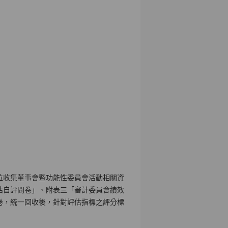
位收集董事會暨功能性委員會活動相關資
估自評問卷」、附表三「審計委員會績效
卷，統一回收後，針對評估指標之評分標