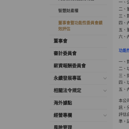
一、
二、
智慧財產權
三、
董事會暨功能性委員會績
四、
效評估
五、
六、
董事會
功能
審計委員會
一、
薪資報酬委員會
二、
三、
永續發展專區
四、
五、
相關法令規定
本公
海外據點
訊，
評估
經營專欄
準，
風險管理