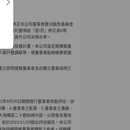
作情形，修正本公司董事會暨功能性委員會
評鑑量尺選項由「是/否」修正為5等
之效能，提升公司治理水準。
才培訓與發展計畫。本公司並定期陳報董
人晉升暨調薪等，使董事會能夠確實掌握
建立即時提報董事會及向獨立董事說明之
021年9月30日期間進行董事會效能評估，該
授權、4.董事會之監督、5.董事會之溝通、
8大項構面二十題指標內容，以問卷及實地
2021/11/29提出評估報告。本公司
，做為持續精進董事會職能之參考。該機構