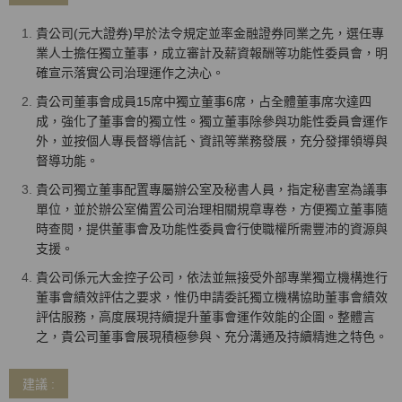
貴公司(元大證券)早於法令規定並率金融證券同業之先，選任專
業人士擔任獨立董事，成立審計及薪資報酬等功能性委員會，明
確宣示落實公司治理運作之決心。
貴公司董事會成員15席中獨立董事6席，占全體董事席次達四
成，強化了董事會的獨立性。獨立董事除參與功能性委員會運作
外，並按個人專長督導信託、資訊等業務發展，充分發揮領導與
督導功能。
貴公司獨立董事配置專屬辦公室及秘書人員，指定秘書室為議事
單位，並於辦公室備置公司治理相關規章專卷，方便獨立董事隨
時查閱，提供董事會及功能性委員會行使職權所需豐沛的資源與
支援。
貴公司係元大金控子公司，依法並無接受外部專業獨立機構進行
董事會績效評估之要求，惟仍申請委託獨立機構協助董事會績效
評估服務，高度展現持續提升董事會運作效能的企圖。整體言
之，貴公司董事會展現積極參與、充分溝通及持續精進之特色。
建議 :