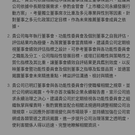
公司依據中長期發展需求，參酌金管會「上市櫃公司永續發展行
動方案」，考量獨立董事席次比重及多元專業與性別等因素，針
對董事之多元化政策訂定目標，作為未來推薦董事會成員之依
據。
貴公司每年執行董事會、功能性委員會及個別董事之自我評估，
評估結果均為極優。為落實董事會當責精神，建議貴公司定期檢
視董事會績效評估指標之設計，可參考董事會與各功能性委員會
之職能及分工、公司階段性發展目標，或增訂前瞻性與策略性之
質化指標及其比重，讓董事會績效自評結果更具鑑別效度，以反
映董事會暨功能性委員會及個別董事之指導及監督品質，並適當
揭露董事會未來精進重點，裨益評估溝通、檢討與精進。
貴公司已明訂董事會與各功能性委員會行使職權相關之規章，並
於公司網站揭露。今年亦首次編製企業永續報告書，宣示公司追
求永續治理之決心。建議貴公司於定期檢視各功能性委員會之組
織執掌與權責時，衡酌實務並配合相關法規適時調整相關公司治
理規章，以因應外部環境變化與市場競爭，並持續加強在公司官
網或各類管道之資訊揭露，進一步提升公司治理落實之透明度，
使利害關係人得以迅速、完整地瞭解相關資訊。