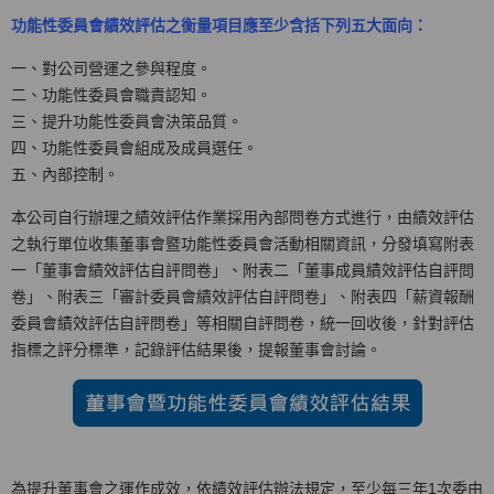
功能性委員會績效評估之衡量項目應至少含括下列五大面向：
一、對公司營運之參與程度。
二、功能性委員會職責認知。
三、提升功能性委員會決策品質。
四、功能性委員會組成及成員選任。
五、內部控制。
本公司自行辦理之績效評估作業採用內部問卷方式進行，由績效評估
之執行單位收集董事會暨功能性委員會活動相關資訊，分發填寫附表
一「董事會績效評估自評問卷」、附表二「董事成員績效評估自評問
卷」、附表三「審計委員會績效評估自評問卷」、附表四「薪資報酬
委員會績效評估自評問卷」等相關自評問卷，統一回收後，針對評估
指標之評分標準，記錄評估結果後，提報董事會討論。
為提升董事會之運作成效，依績效評估辦法規定，至少每三年1次委由