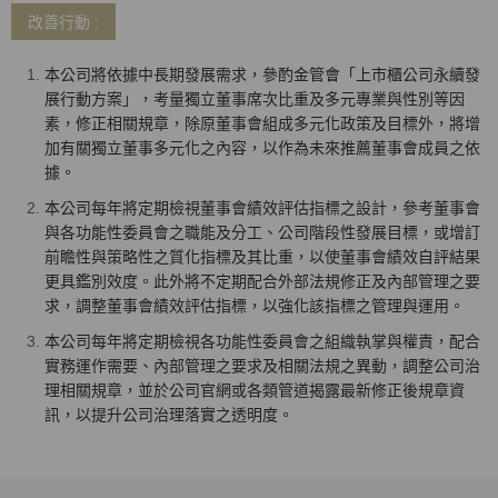
改善行動 :
本公司將依據中長期發展需求，參酌金管會「上市櫃公司永續發
展行動方案」，考量獨立董事席次比重及多元專業與性別等因
素，修正相關規章，除原董事會組成多元化政策及目標外，將增
加有關獨立董事多元化之內容，以作為未來推薦董事會成員之依
據。
本公司每年將定期檢視董事會績效評估指標之設計，參考董事會
與各功能性委員會之職能及分工、公司階段性發展目標，或增訂
前瞻性與策略性之質化指標及其比重，以使董事會績效自評結果
更具鑑別效度。此外將不定期配合外部法規修正及內部管理之要
求，調整董事會績效評估指標，以強化該指標之管理與運用。
本公司每年將定期檢視各功能性委員會之組織執掌與權責，配合
實務運作需要、內部管理之要求及相關法規之異動，調整公司治
理相關規章，並於公司官網或各類管道揭露最新修正後規章資
訊，以提升公司治理落實之透明度。