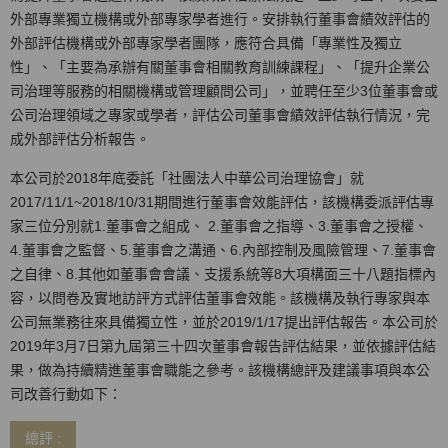
外部專業獨立機構或外部專家學者進行。安排執行董事會績效評估的
外部評估機構或外部專家學者團隊，應符合具備「專業性及獨立
性」、「主要為承辦有關董事會相關教育訓練課程」、「提升企業公
司治理等服務的相關機構或管理顧問公司」，並聘任至少3位董事會或
公司治理領域之專家或學者，評估公司董事會績效評估執行情況，完
成外部評估分析報告。
本公司於2018年底委託「社團法人中華公司治理協會」就
2017/11/1~2018/10/31期間進行董事會效能評估，該機構委派評估專
家三位分別就1.董事會之組成、 2.董事會之指導、3.董事會之授權、
4.董事會之監督、5.董事會之溝通、6.內部控制及風險管理、7.董事會
之自律、8.其他如董事會會議、支援系統等8大項構面三十八題指標內
容，以問卷及實地訪評方式評估董事會效能。該機構及執行專家與本
公司無業務往來具備獨立性，並於2019/1/17提出評估報告。本公司於
2019年3月7日第九屆第三十四次董事會報告評估結果，並依據評估結
果，做為持續精進董事會職能之參考。該機構總評及建議事項與本公
司改善行動如下：
總評 :