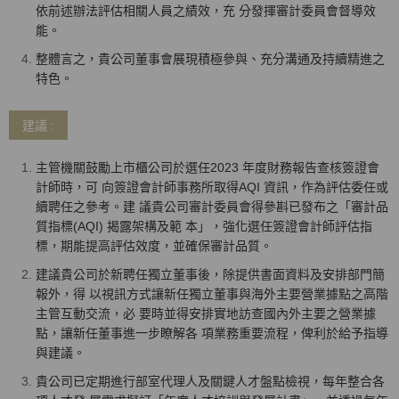
依前述辦法評估相關人員之績效，充 分發揮審計委員會督導效
能。
整體言之，貴公司董事會展現積極參與、充分溝通及持續精進之
特色。
建議 :
主管機關鼓勵上市櫃公司於選任2023 年度財務報告查核簽證會
計師時，可 向簽證會計師事務所取得AQI 資訊，作為評估委任或
續聘任之參考。建 議貴公司審計委員會得參斟已發布之「審計品
質指標(AQI) 揭露架構及範 本」，強化選任簽證會計師評估指
標，期能提高評估效度，並確保審計品質。
建議貴公司於新聘任獨立董事後，除提供書面資料及安排部門簡
報外，得 以視訊方式讓新任獨立董事與海外主要營業據點之高階
主管互動交流，必 要時並得安排實地訪查國內外主要之營業據
點，讓新任董事進一步瞭解各 項業務重要流程，俾利於給予指導
與建議。
貴公司已定期進行部室代理人及關鍵人才盤點檢視，每年整合各