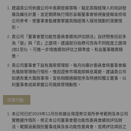
建議貴公司依據公司中長期發展策略，擬定高階經理人的培訓發
展及繼任計畫，並定期將執行情形呈報董事會檢視後提報金控母
公司參考，使董事會能確實掌握高階經理人接班規劃的落實情
形。
貴公司「董事會暨功能性委員會績效評估辦法」自評問卷目前多
為「是」與「否」之選項，建議部分指標可改為不同程度之選項
(如1至5) ，可進一步增進績效評估之精準度，有益董事職責精
進。
貴公司董事會下設有風險管理部，每月向審計委員會與董事會報
告風險管理執行情形。惟因證券市場風險瞬息萬變，建議貴公司
如遇有重大風險事項，宜依相關通報程序及時通知獨立董事，以
利董事會成員掌握公司風險管理動態。
改善行動 :
本公司已於2019年11月份依據台灣證券交易所參考範例及本公司
實務運作情形，修正本公司董事會暨功能性委員會績效評估辦
法，範圍涵蓋個別董事成員及各功能性委員會，並將評估項目之