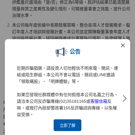
評鑑量尺選項由「是/否」修正為5等級，其評估結果已能清楚展
現量與質之差異性及變化情形，可精進董事會之效能，提升公司
治理水準。
本公司每年度依據中長期發展策略、整合各項人才發展需求，擬
訂年度人才培訓與發展計畫。本公司並定期陳報董事會年度人才
培訓與發展計畫、接班梯隊養成計畫暨執行情形、年度經理人晉
×
升暨調薪等，使董事會能夠確實掌握公司重要管理階層之接班規
公告
劃與其培育情形。
本公司針對市場風險變化之重大事項及對本公司之可能影響，相
關部門已建立即時提報董事會及向獨立董事說明之機制，使董事
近期詐騙猖獗，請投資人切勿輕信不明來電、簡訊、連
會及獨立董事均能掌握市場變化及提供建議與指導。
結或陌生群組。本公司不會以電話、簡訊或LINE邀請
「領取飆股」、「明牌體驗」等。
如果您發現社群媒體中有任何假借本公司名義之行為，
請洽本公司反詐騙專線(02)35181165或
客服信箱
反
本公司於2021年底委託「社團法人中華公司治理協會」就2020年10
映，或撥打內政部警政署165反詐騙諮詢專線，以免權
月1日~2021年9月30日期間進行董事會效能評估，該機構委派評估專
益受損。
家二位分別就1.董事會之組成、 2.董事會之指導、3.董事會之授權、
4.董事會之監督、5.董事會之溝通、6.內部控制及風險管理、7.董事會
立即了解
之自律、8.其他如董事會會議、支援系統等8大項構面二十題指標內