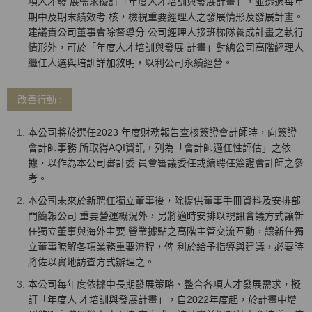
項人才發 展需求擬訂「年度人才培訓與發展計畫」，並透過每年
期中及期末績效考 核，檢視重要經理人之發展情形及發展計畫。
建議貴公司董事會除督導分 公司經理人接班梯隊養成計畫之執行
情形外，可於「年度人才培訓與發展 計畫」對總公司高階經理人
繼任人選與培訓詳加敘明，以利公司永續經營。
改善行動 :
本公司將於選任2023 年度財務報告查核簽證會計師時，向簽證
會計師事務 所取得AQI資訊，列為「會計師適任性評估」之依
據，以作為本公司審計委 員會審議委任或續聘任簽證會計師之參
考。
本公司未來於新聘任獨立董事後，除提供董事手冊資料及安排部
門簡報公司 重要營運概況外，另將適時安排以視訊會議方式讓新
任獨立董事與海外主要 營業據點之高階主管交流互動，讓新任獨
立董事瞭解各項業務重要流程，俾 利於給予指導與建議，必要時
將佐以實地訪查方式辦理之。
本公司每年度依據中長期發展策略、整合各項人才發展需求，擬
訂「年度人 才培訓與發展計畫」，自2022年度起，於計畫中增