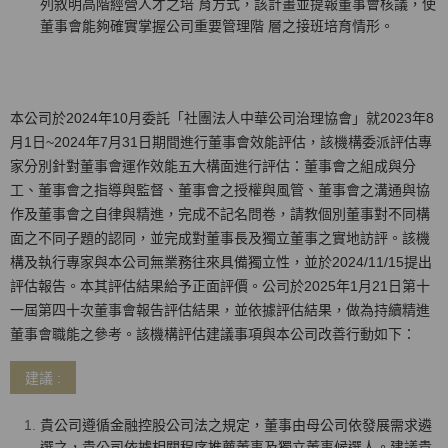
列敘明高階經營人才之培 育方式，該計畫並提報董事會核議，使
董事會能夠確實掌握公司重要管理階 層之接班培育情形。
本公司於2024年10月委託「社團法人中華公司治理協會」就2023年8
月1日~2024年7月31日期間進行董事會效能評估，該機構委派評估專
家分別針對董事會運作效能五大構面進行評估：董事會之組成與分
工、董事會之指導與監督、董事會之授權與風管、董事會之溝通與協
作及董事會之自律與精進，完成不記名問卷，請教個別董事對不同構
面之不同子題的認同，並完成對董事長及獨立董事之實地訪評。該機
構及執行專家與本公司無業務往來具備獨立性，並於2024/11/15提出
評估報告。本其評估結果給予正面評價。公司於2025年1月21日第十
一屆第四十次董事會報告評估結果，並依據評估結果，做為持續精進
董事會職能之參考。該機構評估建議事項與本公司改善行動如下：
建議 :
貴公司遵循金融控股公司法之規定，董事由母公司依發展需求遴
選之，貴公司依據相關程序推薦董事及獨立董事候選人。建議貴