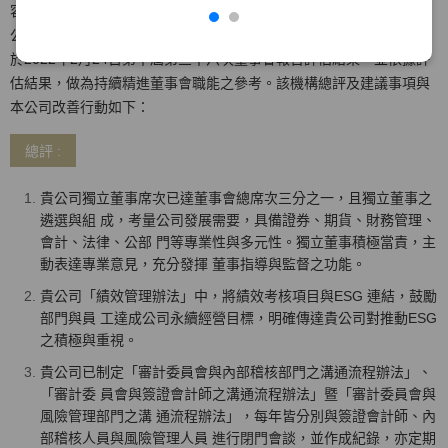
容，以問卷及實地訪評方式評估董事會效能。該機構及執行專家與本
公司無業務往來具備獨立性，並於2021/11/29提出評估報告。本公司
於2022年2月24日第十屆第三十六次董事會報告評估結果，並依據評
估結果，做為持續精進董事會職能之參考。該機構總評及建議事項與
本公司改善行動如下：
總評 :
貴公司獨立董事席次已達董事會總席次三分之一，且獨立董事之
遴選與組 成，考量公司發展需要，具備證券、期貨、財務管理、
會計、法律、公部 門等專業性與多元性。獨立董事積極當責，主
動表達專業意見，充分發揮 董事指導與監督之功能。
貴公司「績效管理辦法」中，將績效考核項目與ESG 連結，鼓勵
部門與員 工達成公司永續經營目標，明確傳達貴公司對推動ESG
之積極與重視。
貴公司已制定「審計委員會與內部稽核部門之溝通流程辦法」、
「審計委 員會與簽證會計師之溝通流程辦法」暨「審計委員會與
風險管理部門之溝 通流程辦法」，每年皆分別與簽證會計師、內
部稽核人員與風險管理人員 進行閉門會談，並作成紀錄，亦定期