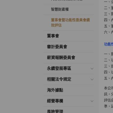
一、
二、
智慧財產權
三、
董事會暨功能性委員會績
四、
效評估
五、
六、
董事會
功能
審計委員會
一、
薪資報酬委員會
二、
三、
永續發展專區
四、
五、
相關法令規定
本公
海外據點
訊，
評估
經營專欄
準，
風險管理