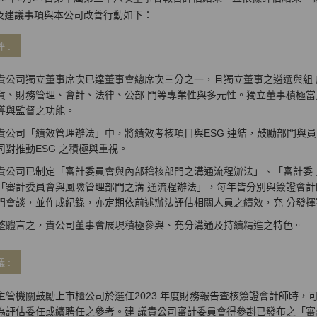
及建議事項與本公司改善行動如下：
 :
貴公司獨立董事席次已達董事會總席次三分之一，且獨立董事之遴選與組
貨、財務管理、會計、法律、公部 門等專業性與多元性。獨立董事積極當
導與監督之功能。
貴公司「績效管理辦法」中，將績效考核項目與ESG 連結，鼓勵部門與
司對推動ESG 之積極與重視。
貴公司已制定「審計委員會與內部稽核部門之溝通流程辦法」、「審計委
「審計委員會與風險管理部門之溝 通流程辦法」，每年皆分別與簽證會計
門會談，並作成紀錄，亦定期依前述辦法評估相關人員之績效，充 分發
整體言之，貴公司董事會展現積極參與、充分溝通及持續精進之特色。
 :
主管機關鼓勵上市櫃公司於選任2023 年度財務報告查核簽證會計師時，可
為評估委任或續聘任之參考。建 議貴公司審計委員會得參斟已發布之「審計品