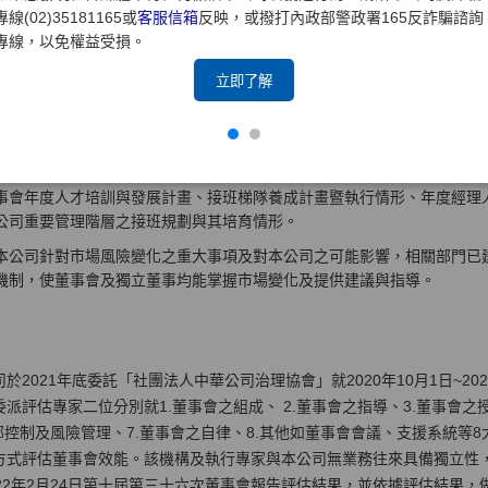
專線(02)35181165或
客服信箱
反映，或撥打內政部警政署165反詐騙諮詢
善行動 :
專線，以免權益受損。
立即了解
本公司已於2019年11月份依據台灣證券交易所參考範例及本公司實務運
績效評估辦法，範圍涵蓋個別董事成員及各功能性委員會，並將評估項目之
級，其評估結果已能清楚展現量與質之差異性及變化情形，可精進董事會
本公司每年度依據中長期發展策略、整合各項人才發展需求，擬訂年度人
事會年度人才培訓與發展計畫、接班梯隊養成計畫暨執行情形、年度經理
公司重要管理階層之接班規劃與其培育情形。
本公司針對市場風險變化之重大事項及對本公司之可能影響，相關部門已
機制，使董事會及獨立董事均能掌握市場變化及提供建議與指導。
司於2021年底委託「社團法人中華公司治理協會」就2020年10月1日~2
委派評估專家二位分別就1.董事會之組成、 2.董事會之指導、3.董事會之
內部控制及風險管理、7.董事會之自律、8.其他如董事會會議、支援系統等
方式評估董事會效能。該機構及執行專家與本公司無業務往來具備獨立性，並於
022年2月24日第十屆第三十六次董事會報告評估結果，並依據評估結果