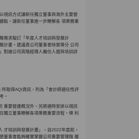
 以視訊方式讓新任獨立董事與海外主要營
據點，讓新任董事進一步瞭解各 項業務重
 展需求擬訂「年度人才培訓與發展計
展計畫。建議貴公司董事會除督導分 公司
畫」對總公司高階經理人繼任人選與培訓詳
 所取得AQI資訊，列為「會計師適任性評
考。
司 重要營運概況外，另將適時安排以視訊
任獨立董事瞭解各項業務重要流程，俾 利
 才培訓與發展計畫」，自2022年度起，
使董事會能夠確實掌握公司重要管理階 層