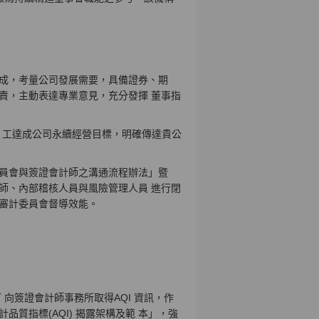
 成，考量公司發展需要，具備證券、期
責，主動表達專業意見，充分發揮 董事指
員 工達成公司永續經營目標，明確傳達貴公
 員會與簽證會計師之溝通流程辦法」暨
師、內部稽核人員與風險管理人員 進行閉
揮審計委員會督導效能。
 向簽證會計師事務所取得AQI 資訊，作
質指標(AQI) 揭露架構及範 本」，強