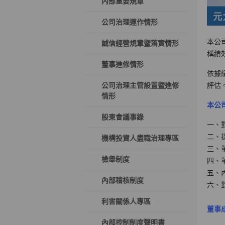
內部重要規章
公司治理運作情形
本公
誠信經營規章暨落實情形
稱績
董事進修情形
依據
公司治理主管設置暨進修
評估
情形
本公
股東會議事錄
一、
二、
機構投資人盡職治理專區
三、
檢舉制度
四、
五、
內部稽核制度
六、對
利害關係人專區
董事
內部控制制度聲明書