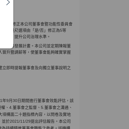
作情形，修正本公司董事會暨功能性委員會
評鑑量尺選項由「是/否」修正為5等
之效能，提升公司治理水準。
才培訓與發展計畫。本公司並定期陳報董
人晉升暨調薪等，使董事會能夠確實掌握
建立即時提報董事會及向獨立董事說明之
021年9月30日期間進行董事會效能評估，該
授權、4.董事會之監督、5.董事會之溝通、
8大項構面二十題指標內容，以問卷及實地
2021/11/29提出評估報告。本公司
，做為持續精進董事會職能之參考。該機構