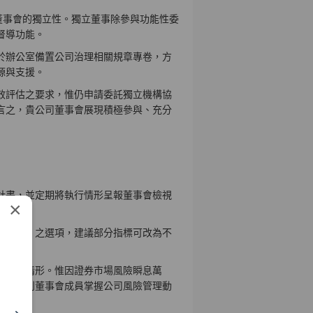
董事會的獨立性。獨立董事除參與功能性委
督導功能。
於辦公室備置公司治理相關規章專卷，方
源與支援。
效評估之要求，惟仍申請委託獨立機構協
言之，貴公司董事會展現積極參與、充分
計畫，並定期將執行情形呈報董事會檢視
×
情形。
與「否」之選項，建議部分指標可改為不
精進。
理執行情形。惟因證券市場風險瞬息萬
事，以利董事會成員掌握公司風險管理動