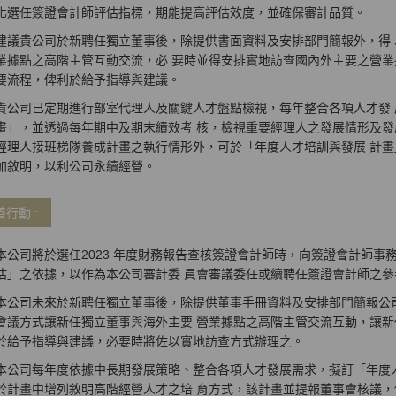
化選任簽證會計師評估指標，期能提高評估效度，並確保審計品質。
建議貴公司於新聘任獨立董事後，除提供書面資料及安排部門簡報外，得
業據點之高階主管互動交流，必 要時並得安排實地訪查國內外主要之營業
要流程，俾利於給予指導與建議。
貴公司已定期進行部室代理人及關鍵人才盤點檢視，每年整合各項人才發
畫」，並透過每年期中及期末績效考 核，檢視重要經理人之發展情形及發
經理人接班梯隊養成計畫之執行情形外，可於「年度人才培訓與發展 計
加敘明，以利公司永續經營。
善行動 :
本公司將於選任2023 年度財務報告查核簽證會計師時，向簽證會計師事務
估」之依據，以作為本公司審計委 員會審議委任或續聘任簽證會計師之參
本公司未來於新聘任獨立董事後，除提供董事手冊資料及安排部門簡報公
會議方式讓新任獨立董事與海外主要 營業據點之高階主管交流互動，讓新
於給予指導與建議，必要時將佐以實地訪查方式辦理之。
本公司每年度依據中長期發展策略、整合各項人才發展需求，擬訂「年度人
於計畫中增列敘明高階經營人才之培 育方式，該計畫並提報董事會核議，