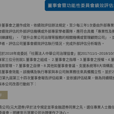
升董事會之運作成效，依績效評估辦法規定，至少每三年1次委由外部專
會績效評估的外部評估機構或外部專家學者團隊，應符合具備「專業性及
訓練課程」、「提升企業公司治理等服務的相關機構或管理顧問公司」，
學者，評估公司董事會績效評估執行情況，完成外部評估分析報告。
於2018年底委託「社團法人中華公司治理協會」就2017/11/1~2018/
專家三位分別就1.董事會之組成、 2.董事會之指導、3.董事會之授權、4.
風險管理、7.董事會之自律、8.其他如董事會會議、支援系統等8大項構
估董事會效能。該機構及執行專家與本公司無業務往來具備獨立性，並於2019
7日第九屆第三十四次董事會報告評估結果，並依據評估結果，做為持續精
與本公司改善行動如下：
 :
貴公司(元大證券)早於法令規定並率金融證券同業之先，選任專業人士擔
委員會，明確宣示落實公司治理運作之決心。