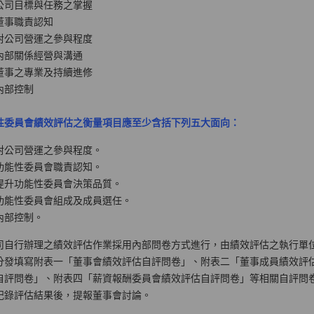
公司目標與任務之掌握
董事職責認知
對公司營運之參與程度
內部關係經營與溝通
董事之專業及持續進修
內部控制
性委員會績效評估之衡量項目應至少含括下列五大面向：
對公司營運之參與程度。
功能性委員會職責認知。
提升功能性委員會決策品質。
功能性委員會組成及成員選任。
內部控制。
司自行辦理之績效評估作業採用內部問卷方式進行，由績效評估之執行單
分發填寫附表一「董事會績效評估自評問卷」、附表二「董事成員績效評
自評問卷」、附表四「薪資報酬委員會績效評估自評問卷」等相關自評問
記錄評估結果後，提報董事會討論。