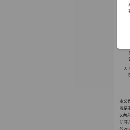
改
本公
機構
6.
訪評
於2