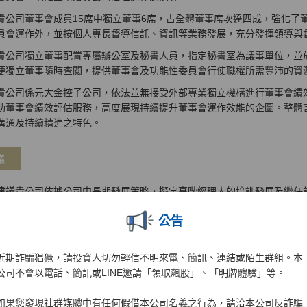
貴公司董事會成員15席中獨立董事6席，占全體董事席次達四成，強化了
員會運作外，並按個人專長督導信託、資訊等業務發展，充分發揮領導與
貴公司獨立董事配置專屬辦公室及秘書人員，指定秘書室為議事單位，並
便獨立董事隨時查閱，提供董事會及功能性委員會行使職權所需豐沛的資
貴公司係元大金控子公司，依法並無接受外部專業獨立機構進行董事會績
助董事會績效評估服務，高度展現持續提升董事會運作效能的企圖。整體
溝通及持續精進之特色。
 :
建議貴公司依據公司中長期發展策略，擬定高階經理人的培訓發展及繼任
後提報金控母公司參考，使董事會能確實掌握高階經理人接班規劃的落實
公告
貴公司「董事會暨功能性委員會績效評估辦法」自評問卷目前多為「是」
同程度之選項(如1至5) ，可進一步增進績效評估之精準度，有益董事職責
近期詐騙猖獗，請投資人切勿輕信不明來電、簡訊、連結或陌生群組。本
貴公司董事會下設有風險管理部，每月向審計委員會與董事會報告風險管
公司不會以電話、簡訊或LINE邀請「領取飆股」、「明牌體驗」等。
變，建議貴公司如遇有重大風險事項，宜依相關通報程序及時通知獨立董
態。
如果您發現社群媒體中有任何假借本公司名義之行為，請洽本公司反詐騙