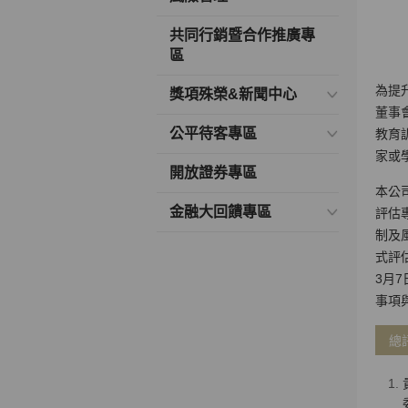
共同行銷暨合作推廣專
區
為提
獎項殊榮&新聞中心
董事
公平待客專區
教育
家或
開放證券專區
本公司
金融大回饋專區
評估
制及
式評
3月
事項
總評