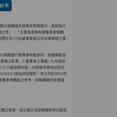
業獨立機構或外部專家學者進行。安排執行
獨立性」、「主要為承辦有關董事會相關
並聘任至少3位董事會或公司治理領域之專
10/31期間進行董事會效能評估，該機構委派
董事會之監督、5.董事會之溝通、6.內部控
面三十八題指標內容，以問卷及實地訪評方
/1/17提出評估報告。本公司於2019年
進董事會職能之參考。該機構總評及建議
任獨立董事，成立審計及薪資報酬等功能性