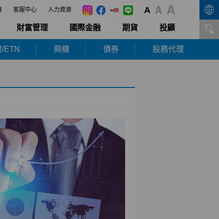
展
客服中心
人力資源
財富管理
國際金融
期貨
投顧
/ETN
興櫃
債券
股務代理