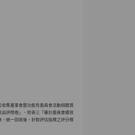
位收集董事會暨功能性委員會活動相關資
估自評問卷」、附表三「審計委員會績效
卷，統一回收後，針對評估指標之評分標