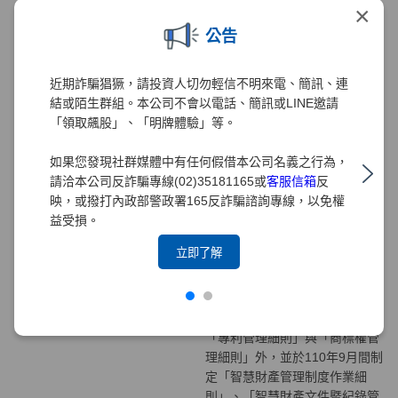
×
專利權及商標權均為本公司之重
公告
要資產，為推動保護智慧財產，
本公司業於
109
年
11
月
23
日完成
訂定「元大證券股份有限公司專
近期詐騙猖獗，請投資人切勿輕信不明來電、簡訊、連
利權管理細則」及「元大證券股
結或陌生群組。本公司不會以電話、簡訊或LINE邀請
份有限公司商標權管理細則」，
「領取飆股」、「明牌體驗」等。
各單位於執行業務時，應遵循該
細則之規定辦理。
如果您發現社群媒體中有任何假借本公司名義之行為，
請洽本公司反詐騙專線(02)35181165或
客服信箱
反
訂定智慧財產權相關管理
映，或撥打內政部警政署165反詐騙諮詢專線，以免權
規章
益受損。
為強化本公司對智慧財產管理之
立即了解
重視及保護，建置有效之管理機
制，並為配合全 面導入台灣智慧
財產管理系統(TIPS)，除先前已
訂定「智慧財產權管理要點」、
「專利管理細則」與「商標權管
理細則」外，並於110年9月間制
定「智慧財產管理制度作業細
則」、「智慧財產文件暨紀錄管