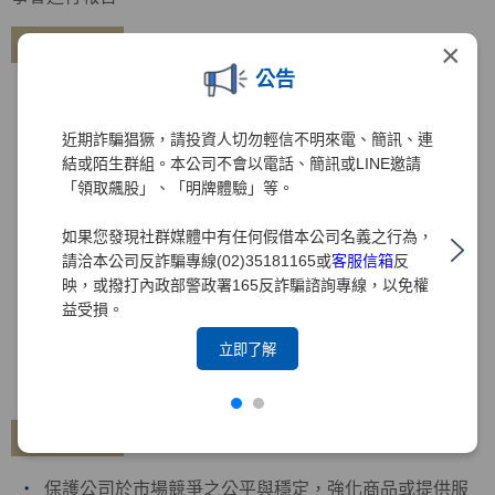
專利管理
×
公告
由研發單位進行技術開發，透過外部專利事務所協助專
利申請相關事宜
近期詐騙猖獗，請投資人切勿輕信不明來電、簡訊、連
每年定期盤點集團專利申請現況與訂定結合營運目標之
結或陌生群組。本公司不會以電話、簡訊或LINE邀請
策略
「領取飆股」、「明牌體驗」等。
培訓同仁專業技能與鼓勵研發技術，有效促進革新進步
與發展
如果您發現社群媒體中有任何假借本公司名義之行為，
請洽本公司反詐騙專線(02)35181165或
客服信箱
反
導入TIPS智慧財產權管理制度
映，或撥打內政部警政署165反詐騙諮詢專線，以免權
制(修)訂專利權相關管理規章，提升專利權事項之管理
益受損。
2021年12月30日通過TIPS驗證，2022年12月30日及
立即了解
2024年12月31日通過TIPS再驗證
通過TIPS驗證名單
商標管理
保護公司於市場競爭之公平與穩定，強化商品或提供服