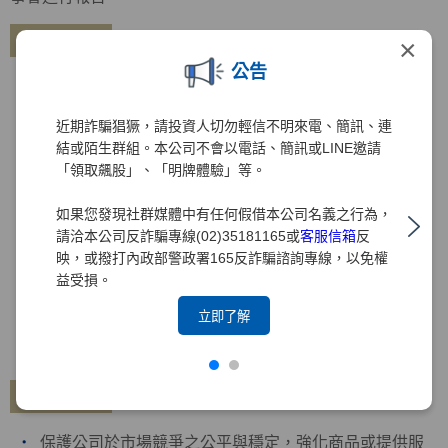
專利管理
×
公告
由研發單位進行技術開發，透過外部專利事務所協助專
利申請相關事宜
近期詐騙猖獗，請投資人切勿輕信不明來電、簡訊、連
每年定期盤點集團專利申請現況與訂定結合營運目標之
結或陌生群組。本公司不會以電話、簡訊或LINE邀請
策略
「領取飆股」、「明牌體驗」等。
培訓同仁專業技能與鼓勵研發技術，有效促進革新進步
與發展
如果您發現社群媒體中有任何假借本公司名義之行為，
請洽本公司反詐騙專線(02)35181165或
客服信箱
反
導入TIPS智慧財產權管理制度
映，或撥打內政部警政署165反詐騙諮詢專線，以免權
制(修)訂專利權相關管理規章，提升專利權事項之管理
益受損。
2021年12月30日通過TIPS驗證，2022年12月30日及
立即了解
2024年12月31日通過TIPS再驗證
通過TIPS驗證名單
商標管理
保護公司於市場競爭之公平與穩定，強化商品或提供服