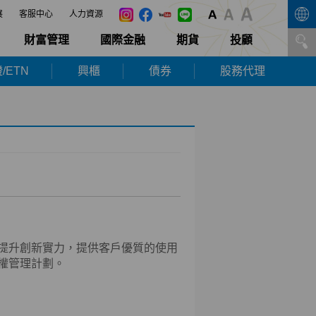
展
客服中心
人力資源
財富管理
國際金融
期貨
投顧
/ETN
興櫃
債券
股務代理
提升創新實力，提供客戶優質的使用
權管理計劃。