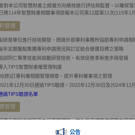
會對本公司智慧財產之經營方向績效進行評估與監督，以確保落
已將114年智慧財產相關事項提報本公司第12屆第11次(115年1
利管理
由研發單位進行技術開發，透過外部專利事務所協助專利申請相
每年定期盤點集團專利申請現況與訂定結合營運目標之策略
培訓同仁專業技能與鼓勵研發技術，有效促進革新進步與發展
導入TIPS智慧財產權管理制度
制(修)訂專利權相關管理規章，提升專利權事項之管理
2021年12月30日通過TIPS驗證，2022年12月30日及2024年1
通過TIPS驗證名單
標管理
保護公司於市場競爭之公平與穩定，強化商品或提供服務之辨識
避免客戶混淆誤認，維護本公司商標權權利及消費者利益，防止
公告