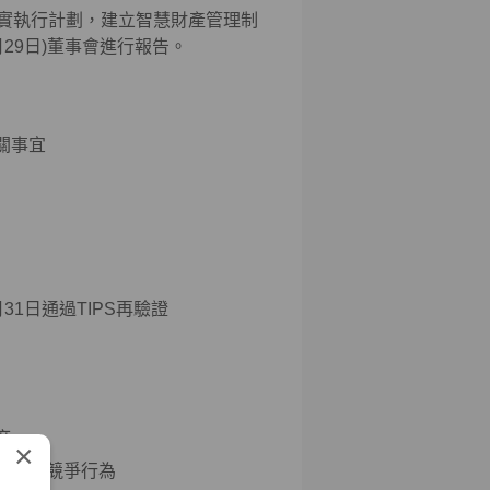
實執行計劃，建立智慧財產管理制
月29日)董事會進行報告。
關事宜
2月31日通過TIPS再驗證
度
×
不公平競爭行為