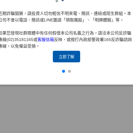
取得商標權後，得以排除他人以相同或近似商標侵害本公司，表
近期詐騙猖獗，請投資人切勿輕信不明來電、簡訊、連結或陌生群組。本
公司不會以電話、簡訊或LINE邀請「領取飆股」、「明牌體驗」等。
如果您發現社群媒體中有任何假借本公司名義之行為，請洽本公司反詐騙
專線(02)35181165或
客服信箱
反映，或撥打內政部警政署165反詐騙諮詢
專線，以免權益受損。
立即了解