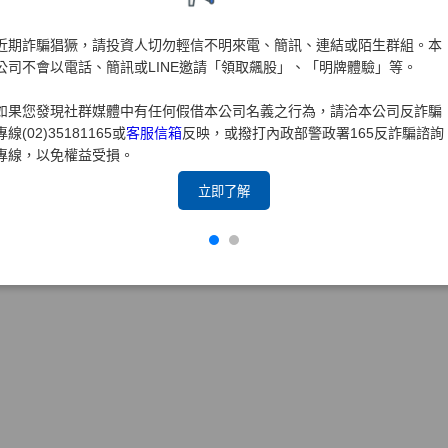
取得商標權後，得以排除他人以相同或近似商標侵害本公司，表
近期詐騙猖獗，請投資人切勿輕信不明來電、簡訊、連結或陌生群組。本
公司不會以電話、簡訊或LINE邀請「領取飆股」、「明牌體驗」等。
如果您發現社群媒體中有任何假借本公司名義之行為，請洽本公司反詐騙
專線(02)35181165或
客服信箱
反映，或撥打內政部警政署165反詐騙諮詢
專線，以免權益受損。
立即了解