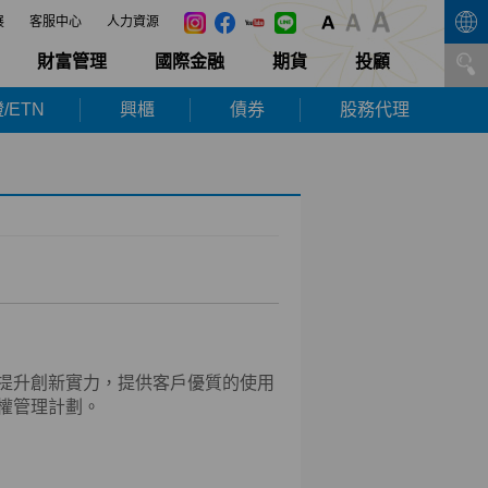
展
客服中心
人力資源
財富管理
國際金融
期貨
投顧
/ETN
興櫃
債券
股務代理
提升創新實力，提供客戶優質的使用
權管理計劃。