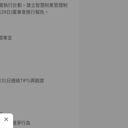
實執行計劃，建立智慧財產管理制
月29日)董事會進行報告。
關事宜
2月31日通過TIPS再驗證
度
×
不公平競爭行為