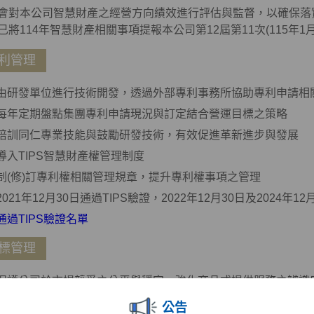
會對本公司智慧財產之經營方向績效進行評估與監督，以確保落
已將114年智慧財產相關事項提報本公司第12屆第11次(115年1
利管理
由研發單位進行技術開發，透過外部專利事務所協助專利申請相
每年定期盤點集團專利申請現況與訂定結合營運目標之策略
培訓同仁專業技能與鼓勵研發技術，有效促進革新進步與發展
導入TIPS智慧財產權管理制度
制(修)訂專利權相關管理規章，提升專利權事項之管理
2021年12月30日通過TIPS驗證，2022年12月30日及2024年1
通過TIPS驗證名單
標管理
保護公司於市場競爭之公平與穩定，強化商品或提供服務之辨識
避免客戶混淆誤認，維護本公司商標權權利及消費者利益，防止
公告