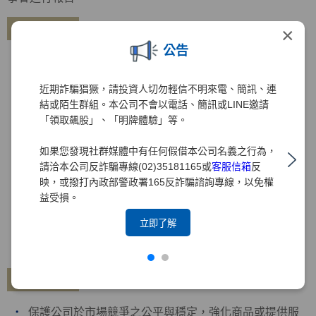
專利管理
×
公告
由研發單位進行技術開發，透過外部專利事務所協助專
利申請相關事宜
近期詐騙猖獗，請投資人切勿輕信不明來電、簡訊、連
每年定期盤點集團專利申請現況與訂定結合營運目標之
結或陌生群組。本公司不會以電話、簡訊或LINE邀請
策略
「領取飆股」、「明牌體驗」等。
培訓同仁專業技能與鼓勵研發技術，有效促進革新進步
與發展
如果您發現社群媒體中有任何假借本公司名義之行為，
請洽本公司反詐騙專線(02)35181165或
客服信箱
反
導入TIPS智慧財產權管理制度
映，或撥打內政部警政署165反詐騙諮詢專線，以免權
制(修)訂專利權相關管理規章，提升專利權事項之管理
益受損。
2021年12月30日通過TIPS驗證，2022年12月30日及
立即了解
2024年12月31日通過TIPS再驗證
通過TIPS驗證名單
商標管理
保護公司於市場競爭之公平與穩定，強化商品或提供服