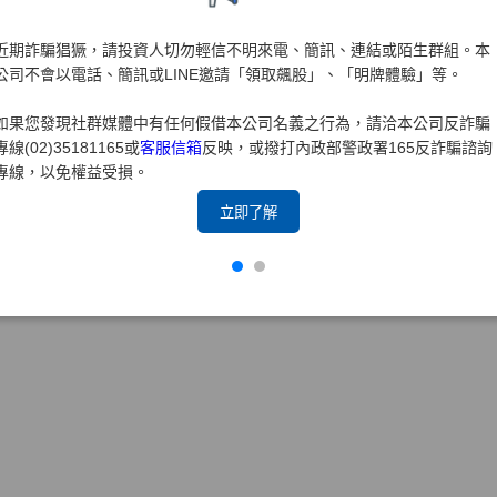
取得商標權後，得以排除他人以相同或近似商標侵害本公司，表
近期詐騙猖獗，請投資人切勿輕信不明來電、簡訊、連結或陌生群組。本
公司不會以電話、簡訊或LINE邀請「領取飆股」、「明牌體驗」等。
如果您發現社群媒體中有任何假借本公司名義之行為，請洽本公司反詐騙
專線(02)35181165或
客服信箱
反映，或撥打內政部警政署165反詐騙諮詢
專線，以免權益受損。
立即了解