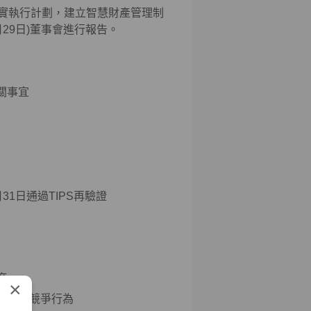
實執行計劃，建立智慧財產管理制
月29日)董事會進行報告。
關事宜
2月31日通過TIPS再驗證
度
×
不公平競爭行為