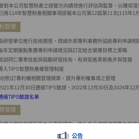
會對本公司智慧財產之經營方向績效進行評估與監督，以確保落
已將114年智慧財產相關事項提報本公司第12屆第11次(115年1
利管理
由研發單位進行技術開發，透過外部專利事務所協助專利申請相
每年定期盤點集團專利申請現況與訂定結合營運目標之策略
培訓同仁專業技能與鼓勵研發技術，有效促進革新進步與發展
導入TIPS智慧財產權管理制度
制(修)訂專利權相關管理規章，提升專利權事項之管理
2021年12月30日通過TIPS驗證，2022年12月30日及2024年1
通過TIPS驗證名單
標管理
保護公司於市場競爭之公平與穩定，強化商品或提供服務之辨識
避免客戶混淆誤認，維護本公司商標權權利及消費者利益，防止
公告