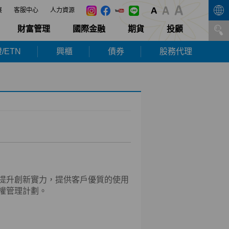
展
客服中心
人力資源
財富管理
國際金融
期貨
投顧
/ETN
興櫃
債券
股務代理
提升創新實力，提供客戶優質的使用
權管理計劃。