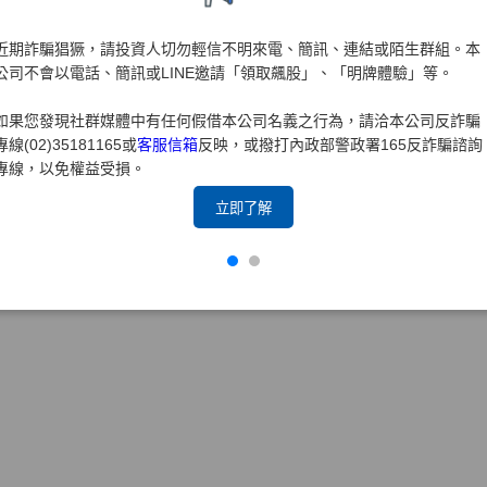
近期詐騙猖獗，請投資人切勿輕信不明來電、簡訊、連結或陌生群組。本
公司不會以電話、簡訊或LINE邀請「領取飆股」、「明牌體驗」等。
如果您發現社群媒體中有任何假借本公司名義之行為，請洽本公司反詐騙
專線(02)35181165或
客服信箱
反映，或撥打內政部警政署165反詐騙諮詢
專線，以免權益受損。
立即了解