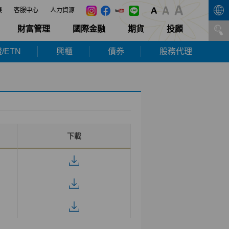
展
客服中心
人力資源
財富管理
國際金融
期貨
投顧
/ETN
興櫃
債券
股務代理
下載