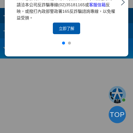
請洽本公司反詐騙專線(02)35181165或
客服信箱
反
映，或撥打內政部警政署165反詐騙諮詢專線，以免權
+
集團成員
益受損。
+
立即了解
重要須知
電子信箱：
webmaster@yuanta.com
客戶服務專線：(02)2718-5886
TOP