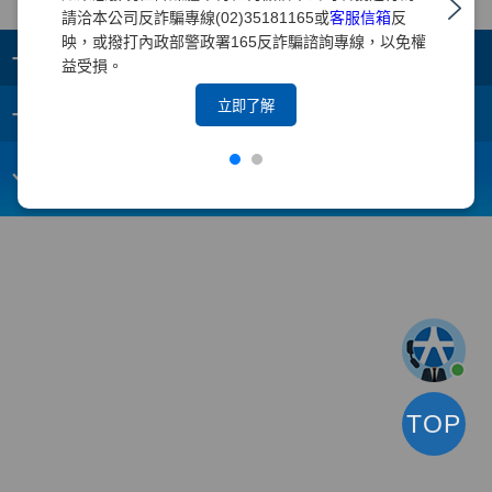
請洽本公司反詐騙專線(02)35181165或
客服信箱
反
映，或撥打內政部警政署165反詐騙諮詢專線，以免權
+
集團成員
益受損。
+
立即了解
重要須知
電子信箱：
webmaster@yuanta.com
客戶服務專線：(02)2718-5886
TOP