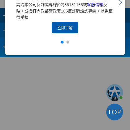
請洽本公司反詐騙專線(02)35181165或
客服信箱
反
映，或撥打內政部警政署165反詐騙諮詢專線，以免權
+
集團成員
益受損。
+
立即了解
重要須知
電子信箱：
webmaster@yuanta.com
客戶服務專線：(02)2718-5886
TOP