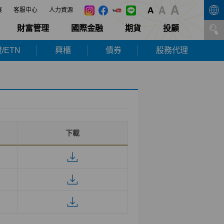
展
客服中心
人力資源
財富管理
國際金融
期貨
投顧
/ETN
興櫃
債券
股務代理
下載