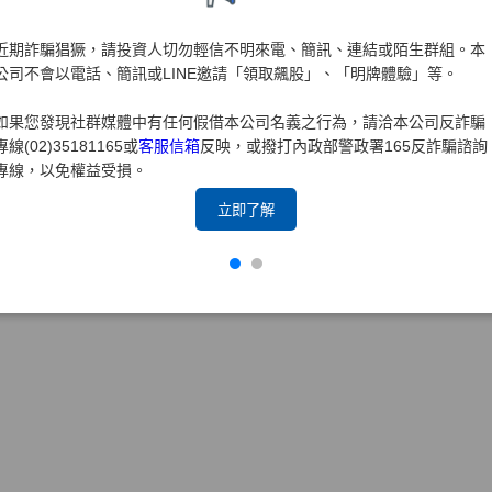
近期詐騙猖獗，請投資人切勿輕信不明來電、簡訊、連結或陌生群組。本
公司不會以電話、簡訊或LINE邀請「領取飆股」、「明牌體驗」等。
如果您發現社群媒體中有任何假借本公司名義之行為，請洽本公司反詐騙
專線(02)35181165或
客服信箱
反映，或撥打內政部警政署165反詐騙諮詢
專線，以免權益受損。
立即了解