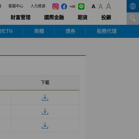
展
客服中心
人力資源
財富管理
國際金融
期貨
投顧
/ETN
興櫃
債券
股務代理
下載