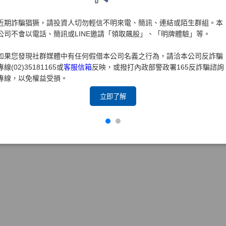
近期詐騙猖獗，請投資人切勿輕信不明來電、簡訊、連結或陌生群組。本
公司不會以電話、簡訊或LINE邀請「領取飆股」、「明牌體驗」等。
如果您發現社群媒體中有任何假借本公司名義之行為，請洽本公司反詐騙
專線(02)35181165或
客服信箱
反映，或撥打內政部警政署165反詐騙諮詢
專線，以免權益受損。
立即了解