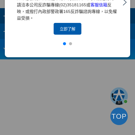
請洽本公司反詐騙專線(02)35181165或
客服信箱
反
映，或撥打內政部警政署165反詐騙諮詢專線，以免權
+
集團成員
益受損。
+
立即了解
重要須知
電子信箱：
webmaster@yuanta.com
客戶服務專線：(02)2718-5886
TOP