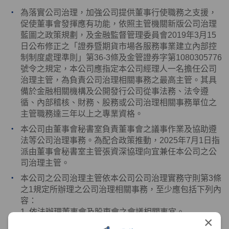
為落實公司治理，加強公司提供董事行使職務之支援，
促使董事會發揮應有功能，依照主管機關新版公司治理
藍圖之政策規劃，及金融監督管理委員會
2019
年
3
月
15
日公布修正之「證券暨期貨市場各服務事業建立內部控
制制度處理準則」第
36-3
條及金管證券字第
1080305776
號令之規定，本公司應指定本公司經理人一名擔任公司
治理主管，為負責公司治理相關事務之最高主管。其具
備於金融相關機構及公開發行公司從事法務、法令遵
循、內部稽核、財務、股務或公司治理相關事務單位之
主管職務達三年以上之專業資格。
本公司由董事會秘書室負責董事會之議事作業及協助遵
法等公司治理事務。為配合政策推動，
2025
年
7
月
1
日指
派由董事會秘書室主管張資深協理向宜兼任本公司之公
司治理主管。
本公司之公司治理主管依本公司公司治理實務守則第
3
條
之
1
規定所辦理之公司治理相關事務，至少應包括下列內
容：
1. 依法辦理董事會及股東會之會議相關事宜。
×
2. 製作董事會及股東會議事錄。