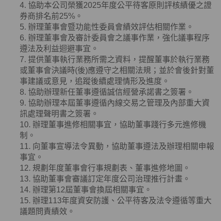
4. 協助本公司榮獲
2025
年度公平待客原則評核績優之證
券商排名前
25%
。
5. 辦理董事會暨功能性委員會績效評估相關作業。
6. 辦理董事會及審計委員會之議事作業，強化議事程序
遵法及利益迴避事宜。
7. 提供董事執行業務所需之資料，提醒董事於執行業務
或董事會決議時
(
後
)
應遵守之相關法規；並於會後針對董
事建議或意見，追蹤後續處理情形及進度。
8. 協助辦理新任董事遵循誠信經營承諾書之簽署。
9. 協助辦理本屆董事遵循內線交易之管理及內部重大資
訊處理聲明書之簽署。
10. 辦理董事進修相關事宜，協助董事踐行多元進修機
制。
11. 向董事宣導法令異動，協助董事遵法及辦理相關申報
事宜。
12. 規劃年度董事會行事規劃表、董事進修地圖。
13. 協助董事會審議訂定年度公司治理推行計畫。
14. 辦理第12屆董事會換屆相關事宜。
15. 辦理113年度資安防護、公平待客及法令遵循等重大
議題問責績效。