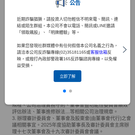
公告
3. 協助董事
(
含獨立董事
)
就任及持續進修。
4. 提供董事
(
含獨立董事
)
執行業務所需之資料。
5. 協助董事
(
含獨立董事
)
遵循法令。
近期詐騙猖獗，請投資人切勿輕信不明來電、簡訊、連
6. 向董事會報告其就獨立董事於選任時及任職期間內資
結或陌生群組。本公司不會以電話、簡訊或LINE邀請
格是否符合相關法令規章之檢視結果。
「領取飆股」、「明牌體驗」等。
7. 本公司之董事辭任或異動時，該辭任董事、法人股東
應即通知本公司及公司治理主管。本公司或公司治理主
如果您發現社群媒體中有任何假借本公司名義之行為，
管接獲通知，應依相關法令規章辦理。
請洽本公司反詐騙專線(02)35181165或
客服信箱
反
8. 其他依公司章程或契約所訂定之事項等。
映，或撥打內政部警政署165反詐騙諮詢專線，以免權
2025年度業務執行情形如下：
益受損。
1. 協助董事會審議有關公司治理、公平待客、誠信經
立即了解
營、智慧財產權、永續發展及
ESG
事務之管理等事務提
陳董事會之報告案或討論案，提升公司治理水準。
2. 督導辦理董事會相關重要規範適時研修調整，包括修
正章程、組織規程、董事會議事規範、審計委員會組織
規程、公司治理實務守則、董事會暨功能性委員會績效
評估辦法、董事進修辦法…等相關公司治理規章。
3. 辦理審計委員會、董事會及股東會
(
由董事會代行
)
之會
議相關事宜。
2025
年度協助董事長及審計委員會主席辦
理十七次董事會及十九次審計委員會會議。