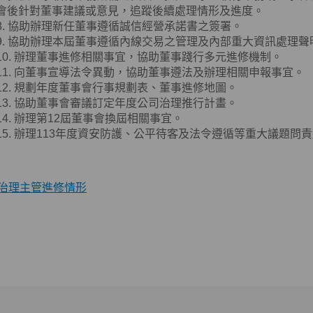
會後針對董事建議或意見，追蹤後續處理情形及進度。
8. 協助辦理新任董事遵循誠信經營承諾書之簽署。
9. 協助辦理本屆董事遵循內線交易之管理及內部重大資訊處理
10. 辦理董事進修相關事宜，協助董事踐行多元進修機制。
11. 向董事宣導法令異動，協助董事遵法及辦理相關申報事宜。
12. 規劃年度董事會行事規劃表、董事進修地圖。
13. 協助董事會審議訂定年度公司治理推行計畫。
14. 辦理第12屆董事會換屆相關事宜。
15. 辦理113年度資安防護、公平待客及法令遵循等重大議題問
治理主管進修情形