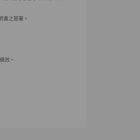
聲明書之簽署。
責績效。