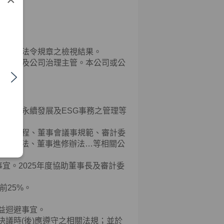
符合相關法令規章之檢視結果。
知本公司及公司治理主管。本公司或公
財產權、永續發展及
ESG
事務之管理等
、組織規程、董事會議事規範、審計委
評估辦法、董事進修辦法…等相關公
事宜。
2025
年度協助董事長及審計委
前
25%
。
利益迴避事宜。
決議時
(
後
)
應遵守之相關法規；並於