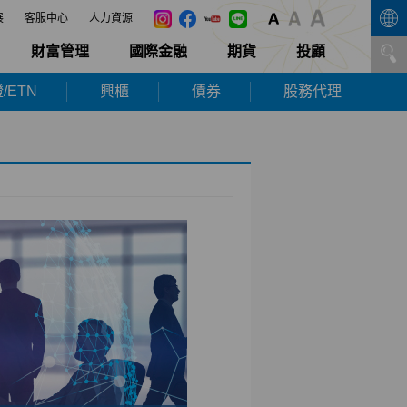
展
客服中心
人力資源
財富管理
國際金融
期貨
投顧
/ETN
興櫃
債券
股務代理