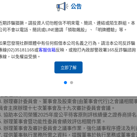
2. 製作董事會及股東會議事錄。
公告
3. 協助董事
(
含獨立董事
)
就任及持續進修。
4. 提供董事
(
含獨立董事
)
執行業務所需之資料。
近期詐騙猖獗，請投資人切勿輕信不明來電、簡訊、連結或陌生群組。本
5. 協助董事
(
含獨立董事
)
遵循法令。
公司不會以電話、簡訊或LINE邀請「領取飆股」、「明牌體驗」等。
6. 向董事會報告其就獨立董事於選任時及任職期間內資格是否
7. 本公司之董事辭任或異動時，該辭任董事、法人股東應即通
如果您發現社群媒體中有任何假借本公司名義之行為，請洽本公司反詐騙
司治理主管接獲通知，應依相關法令規章辦理。
專線(02)35181165或
客服信箱
反映，或撥打內政部警政署165反詐騙諮詢
8. 其他依公司章程或契約所訂定之事項等。
專線，以免權益受損。
2025年度業務執行情形如下：
1. 協助董事會審議有關公司治理、公平待客、誠信經營、智慧
立即了解
事務提陳董事會之報告案或討論案，提升公司治理水準。
2. 督導辦理董事會相關重要規範適時研修調整，包括修正章程
員會組織規程、公司治理實務守則、董事會暨功能性委員會績效
司治理規章。
3. 辦理審計委員會、董事會及股東會
(
由董事會代行
)
之會議相關
員會主席辦理十七次董事會及十九次審計委員會會議。
4. 協助本公司榮獲
2025
年度公平待客原則評核績優之證券商排名
5. 辦理董事會暨功能性委員會績效評估相關作業。
6. 辦理董事會及審計委員會之議事作業，強化議事程序遵法及
7. 提供董事執行業務所需之資料，提醒董事於執行業務或董事會