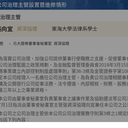
治理主管
為落實公司治理，加強公司提供董事行使職務之支援，促使董事
公司治理藍圖之政策規劃，及金融監督管理委員會
2019
年
3
月
15
務事業建立內部控制制度處理準則」第
36-3
條及金管證券字第
10
定本公司經理人一名擔任公司治理主管，為負責公司治理相關事
構及公開發行公司從事法務、法令遵循、內部稽核、財務、股務
達三年以上之專業資格。
本公司由董事會秘書室負責董事會之議事作業及協助遵法等公司
7
月
1
日指派由董事會秘書室主管張資深協理向宜兼任本公司之公
本公司之公司治理主管依本公司公司治理實務守則第
3
條之
1
規定
包括下列內容：
1. 依法辦理董事會及股東會之會議相關事宜。