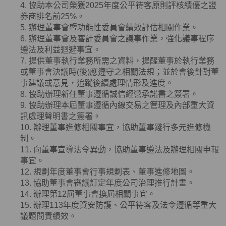
4. 協助本公司榮獲
2025
年度公平待客原則評核績優之證
券商排名前
25%
。
5. 辦理董事會暨功能性委員會績效評估相關作業。
6. 辦理董事會及審計委員會之議事作業，強化議事程序
遵法及利益迴避事宜。
7. 提供董事執行業務所需之資料，提醒董事於執行業務
或董事會決議時
(
後
)
應遵守之相關法規；並於會後針對董
事建議或意見，追蹤後續處理情形及進度。
8. 協助辦理新任董事遵循誠信經營承諾書之簽署。
9. 協助辦理本屆董事遵循內線交易之管理及內部重大資
訊處理聲明書之簽署。
10. 辦理董事進修相關事宜，協助董事踐行多元進修機
制。
11. 向董事宣導法令異動，協助董事遵法及辦理相關申報
事宜。
12. 規劃年度董事會行事規劃表、董事進修地圖。
13. 協助董事會審議訂定年度公司治理推行計畫。
14. 辦理第12屆董事會換屆相關事宜。
15. 辦理113年度資安防護、公平待客及法令遵循等重大
議題問責績效。