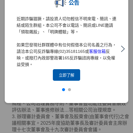
公告
3. 協助董事
(
含獨立董事
)
就任及持續進修。
4. 提供董事
(
含獨立董事
)
執行業務所需之資料。
5. 協助董事
(
含獨立董事
)
遵循法令。
近期詐騙猖獗，請投資人切勿輕信不明來電、簡訊、連
6. 向董事會報告其就獨立董事於選任時及任職期間內資
結或陌生群組。本公司不會以電話、簡訊或LINE邀請
格是否符合相關法令規章之檢視結果。
「領取飆股」、「明牌體驗」等。
7. 本公司之董事辭任或異動時，該辭任董事、法人股東
應即通知本公司及公司治理主管。本公司或公司治理主
如果您發現社群媒體中有任何假借本公司名義之行為，
管接獲通知，應依相關法令規章辦理。
請洽本公司反詐騙專線(02)35181165或
客服信箱
反
8. 其他依公司章程或契約所訂定之事項等。
映，或撥打內政部警政署165反詐騙諮詢專線，以免權
2025年度業務執行情形如下：
益受損。
1. 協助董事會審議有關公司治理、公平待客、誠信經
立即了解
營、智慧財產權、永續發展及
ESG
事務之管理等事務提
陳董事會之報告案或討論案，提升公司治理水準。
2. 督導辦理董事會相關重要規範適時研修調整，包括修
正章程、組織規程、董事會議事規範、審計委員會組織
規程、公司治理實務守則、董事會暨功能性委員會績效
評估辦法、董事進修辦法…等相關公司治理規章。
3. 辦理審計委員會、董事會及股東會
(
由董事會代行
)
之會
議相關事宜。
2025
年度協助董事長及審計委員會主席辦
理十七次董事會及十九次審計委員會會議。