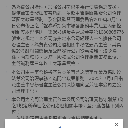
為落實公司治理，加強公司提供董事行使職務之支援，
促使董事會發揮應有功能，依照主管機關新版公司治理
藍圖之政策規劃，及金融監督管理委員會
2019
年
3
月
15
日公布修正之「證券暨期貨市場各服務事業建立內部控
制制度處理準則」第
36-3
條及金管證券字第
1080305776
號令之規定，本公司應指定本公司經理人一名擔任公司
治理主管，為負責公司治理相關事務之最高主管。其具
備於金融相關機構及公開發行公司從事法務、法令遵
循、內部稽核、財務、股務或公司治理相關事務單位之
主管職務達三年以上之專業資格。
本公司由董事會秘書室負責董事會之議事作業及協助遵
法等公司治理事務。為配合政策推動，
2025
年
7
月
1
日指
派由董事會秘書室主管張資深協理向宜兼任本公司之公
司治理主管。
本公司之公司治理主管依本公司公司治理實務守則第
3
條
之
1
規定所辦理之公司治理相關事務，至少應包括下列內
容：
1. 依法辦理董事會及股東會之會議相關事宜。
×
2. 製作董事會及股東會議事錄。