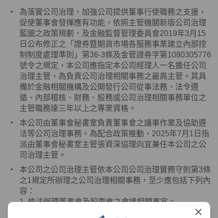
為落實公司治理，加強公司提供董事行使職務之支援，
促使董事會發揮應有功能，依照主管機關新版公司治理
藍圖之政策規劃，及金融監督管理委員會
2019
年
3
月
15
日公布修正之「證券暨期貨市場各服務事業建立內部控
制制度處理準則」第
36-3
條及金管證券字第
1080305776
號令之規定，本公司應指定本公司經理人一名擔任公司
治理主管，為負責公司治理相關事務之最高主管。其具
備於金融相關機構及公開發行公司從事法務、法令遵
循、內部稽核、財務、股務或公司治理相關事務單位之
主管職務達三年以上之專業資格。
本公司由董事會秘書室負責董事會之議事作業及協助遵
法等公司治理事務。為配合政策推動，
2025
年
7
月
1
日指
派由董事會秘書室主管張資深協理向宜兼任本公司之公
司治理主管。
本公司之公司治理主管依本公司公司治理實務守則第
3
條
之
1
規定所辦理之公司治理相關事務，至少應包括下列內
容：
1. 依法辦理董事會及股東會之會議相關事宜。
×
2. 製作董事會及股東會議事錄。