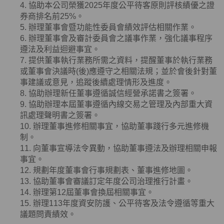
4. 協助本公司榮獲
2025
年度公平待客原則評核績優之證
券商排名前
25%
。
5. 辦理董事會暨功能性委員會績效評估相關作業。
6. 辦理董事會及審計委員會之議事作業，強化議事程序
遵法及利益迴避事宜。
7. 提供董事執行業務所需之資料，提醒董事於執行業務
或董事會決議時
(
後
)
應遵守之相關法規；並於會後針對董
事建議或意見，追蹤後續處理情形及進度。
8. 協助辦理新任董事遵循誠信經營承諾書之簽署。
9. 協助辦理本屆董事遵循內線交易之管理及內部重大資
訊處理聲明書之簽署。
10. 辦理董事進修相關事宜，協助董事踐行多元進修機
制。
11. 向董事宣導法令異動，協助董事遵法及辦理相關申報
事宜。
12. 規劃年度董事會行事規劃表、董事進修地圖。
13. 協助董事會審議訂定年度公司治理推行計畫。
14. 辦理第12屆董事會換屆相關事宜。
15. 辦理113年度資安防護、公平待客及法令遵循等重大
議題問責績效。