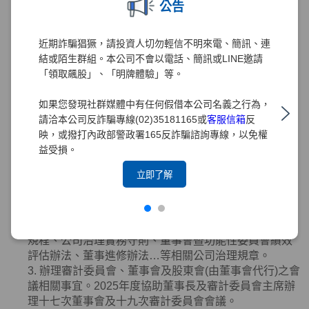
公告
3. 協助董事
(
含獨立董事
)
就任及持續進修。
4. 提供董事
(
含獨立董事
)
執行業務所需之資料。
5. 協助董事
(
含獨立董事
)
遵循法令。
近期詐騙猖獗，請投資人切勿輕信不明來電、簡訊、連
6. 向董事會報告其就獨立董事於選任時及任職期間內資
結或陌生群組。本公司不會以電話、簡訊或LINE邀請
格是否符合相關法令規章之檢視結果。
「領取飆股」、「明牌體驗」等。
7. 本公司之董事辭任或異動時，該辭任董事、法人股東
應即通知本公司及公司治理主管。本公司或公司治理主
如果您發現社群媒體中有任何假借本公司名義之行為，
管接獲通知，應依相關法令規章辦理。
請洽本公司反詐騙專線(02)35181165或
客服信箱
反
8. 其他依公司章程或契約所訂定之事項等。
映，或撥打內政部警政署165反詐騙諮詢專線，以免權
2025年度業務執行情形如下：
益受損。
1. 協助董事會審議有關公司治理、公平待客、誠信經
立即了解
營、智慧財產權、永續發展及
ESG
事務之管理等事務提
陳董事會之報告案或討論案，提升公司治理水準。
2. 督導辦理董事會相關重要規範適時研修調整，包括修
正章程、組織規程、董事會議事規範、審計委員會組織
規程、公司治理實務守則、董事會暨功能性委員會績效
評估辦法、董事進修辦法…等相關公司治理規章。
3. 辦理審計委員會、董事會及股東會
(
由董事會代行
)
之會
議相關事宜。
2025
年度協助董事長及審計委員會主席辦
理十七次董事會及十九次審計委員會會議。