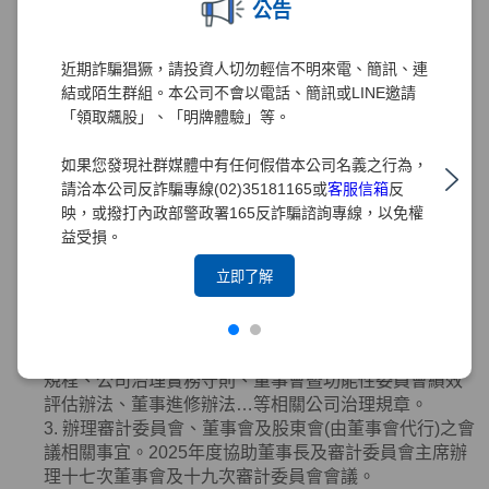
公告
3. 協助董事
(
含獨立董事
)
就任及持續進修。
4. 提供董事
(
含獨立董事
)
執行業務所需之資料。
5. 協助董事
(
含獨立董事
)
遵循法令。
近期詐騙猖獗，請投資人切勿輕信不明來電、簡訊、連
6. 向董事會報告其就獨立董事於選任時及任職期間內資
結或陌生群組。本公司不會以電話、簡訊或LINE邀請
格是否符合相關法令規章之檢視結果。
「領取飆股」、「明牌體驗」等。
7. 本公司之董事辭任或異動時，該辭任董事、法人股東
應即通知本公司及公司治理主管。本公司或公司治理主
如果您發現社群媒體中有任何假借本公司名義之行為，
管接獲通知，應依相關法令規章辦理。
請洽本公司反詐騙專線(02)35181165或
客服信箱
反
8. 其他依公司章程或契約所訂定之事項等。
映，或撥打內政部警政署165反詐騙諮詢專線，以免權
2025年度業務執行情形如下：
益受損。
1. 協助董事會審議有關公司治理、公平待客、誠信經
立即了解
營、智慧財產權、永續發展及
ESG
事務之管理等事務提
陳董事會之報告案或討論案，提升公司治理水準。
2. 督導辦理董事會相關重要規範適時研修調整，包括修
正章程、組織規程、董事會議事規範、審計委員會組織
規程、公司治理實務守則、董事會暨功能性委員會績效
評估辦法、董事進修辦法…等相關公司治理規章。
3. 辦理審計委員會、董事會及股東會
(
由董事會代行
)
之會
議相關事宜。
2025
年度協助董事長及審計委員會主席辦
理十七次董事會及十九次審計委員會會議。