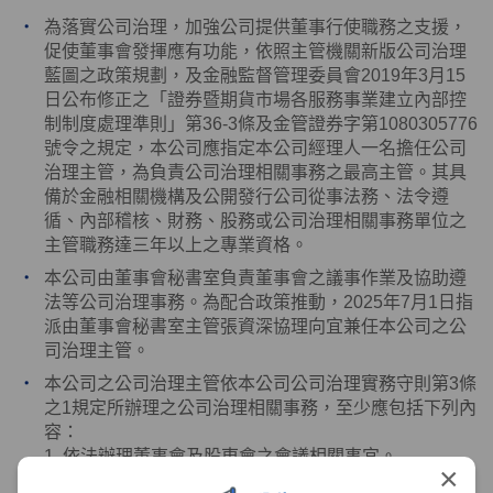
為落實公司治理，加強公司提供董事行使職務之支援，
促使董事會發揮應有功能，依照主管機關新版公司治理
藍圖之政策規劃，及金融監督管理委員會
2019
年
3
月
15
日公布修正之「證券暨期貨市場各服務事業建立內部控
制制度處理準則」第
36-3
條及金管證券字第
1080305776
號令之規定，本公司應指定本公司經理人一名擔任公司
治理主管，為負責公司治理相關事務之最高主管。其具
備於金融相關機構及公開發行公司從事法務、法令遵
循、內部稽核、財務、股務或公司治理相關事務單位之
主管職務達三年以上之專業資格。
本公司由董事會秘書室負責董事會之議事作業及協助遵
法等公司治理事務。為配合政策推動，
2025
年
7
月
1
日指
派由董事會秘書室主管張資深協理向宜兼任本公司之公
司治理主管。
本公司之公司治理主管依本公司公司治理實務守則第
3
條
之
1
規定所辦理之公司治理相關事務，至少應包括下列內
容：
1. 依法辦理董事會及股東會之會議相關事宜。
×
2. 製作董事會及股東會議事錄。