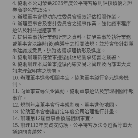
4. 協助本公司榮獲
2025
年度公平待客原則評核績優之證
券商排名前
25%
。
5. 辦理董事會暨功能性委員會績效評估相關作業。
6. 辦理董事會及審計委員會之議事作業，強化議事程序
遵法及利益迴避事宜。
7. 提供董事執行業務所需之資料，提醒董事於執行業務
或董事會決議時
(
後
)
應遵守之相關法規；並於會後針對董
事建議或意見，追蹤後續處理情形及進度。
8. 協助辦理新任董事遵循誠信經營承諾書之簽署。
9. 協助辦理本屆董事遵循內線交易之管理及內部重大資
訊處理聲明書之簽署。
10. 辦理董事進修相關事宜，協助董事踐行多元進修機
制。
11. 向董事宣導法令異動，協助董事遵法及辦理相關申報
事宜。
12. 規劃年度董事會行事規劃表、董事進修地圖。
13. 協助董事會審議訂定年度公司治理推行計畫。
14. 辦理第12屆董事會換屆相關事宜。
15. 辦理113年度資安防護、公平待客及法令遵循等重大
議題問責績效。