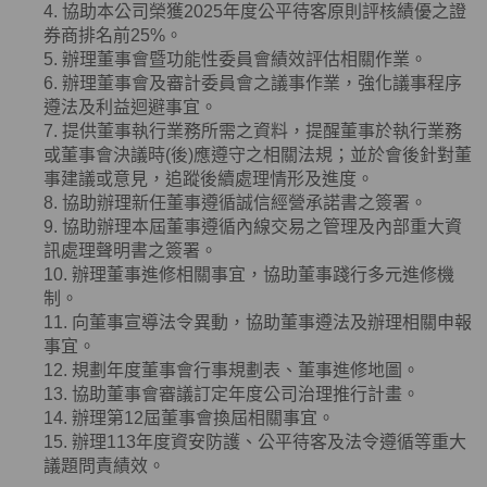
4. 協助本公司榮獲
2025
年度公平待客原則評核績優之證
券商排名前
25%
。
5. 辦理董事會暨功能性委員會績效評估相關作業。
6. 辦理董事會及審計委員會之議事作業，強化議事程序
遵法及利益迴避事宜。
7. 提供董事執行業務所需之資料，提醒董事於執行業務
或董事會決議時
(
後
)
應遵守之相關法規；並於會後針對董
事建議或意見，追蹤後續處理情形及進度。
8. 協助辦理新任董事遵循誠信經營承諾書之簽署。
9. 協助辦理本屆董事遵循內線交易之管理及內部重大資
訊處理聲明書之簽署。
10. 辦理董事進修相關事宜，協助董事踐行多元進修機
制。
11. 向董事宣導法令異動，協助董事遵法及辦理相關申報
事宜。
12. 規劃年度董事會行事規劃表、董事進修地圖。
13. 協助董事會審議訂定年度公司治理推行計畫。
14. 辦理第12屆董事會換屆相關事宜。
15. 辦理113年度資安防護、公平待客及法令遵循等重大
議題問責績效。