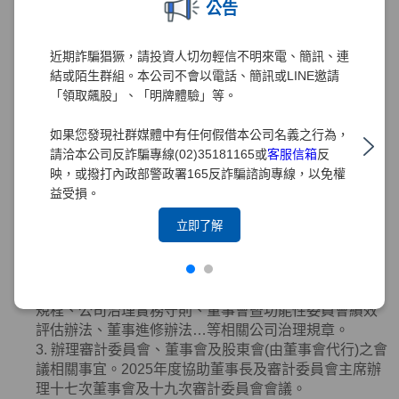
公告
3. 協助董事
(
含獨立董事
)
就任及持續進修。
4. 提供董事
(
含獨立董事
)
執行業務所需之資料。
5. 協助董事
(
含獨立董事
)
遵循法令。
近期詐騙猖獗，請投資人切勿輕信不明來電、簡訊、連
6. 向董事會報告其就獨立董事於選任時及任職期間內資
結或陌生群組。本公司不會以電話、簡訊或LINE邀請
格是否符合相關法令規章之檢視結果。
「領取飆股」、「明牌體驗」等。
7. 本公司之董事辭任或異動時，該辭任董事、法人股東
應即通知本公司及公司治理主管。本公司或公司治理主
如果您發現社群媒體中有任何假借本公司名義之行為，
管接獲通知，應依相關法令規章辦理。
請洽本公司反詐騙專線(02)35181165或
客服信箱
反
8. 其他依公司章程或契約所訂定之事項等。
映，或撥打內政部警政署165反詐騙諮詢專線，以免權
2025年度業務執行情形如下：
益受損。
1. 協助董事會審議有關公司治理、公平待客、誠信經
立即了解
營、智慧財產權、永續發展及
ESG
事務之管理等事務提
陳董事會之報告案或討論案，提升公司治理水準。
2. 督導辦理董事會相關重要規範適時研修調整，包括修
正章程、組織規程、董事會議事規範、審計委員會組織
規程、公司治理實務守則、董事會暨功能性委員會績效
評估辦法、董事進修辦法…等相關公司治理規章。
3. 辦理審計委員會、董事會及股東會
(
由董事會代行
)
之會
議相關事宜。
2025
年度協助董事長及審計委員會主席辦
理十七次董事會及十九次審計委員會會議。