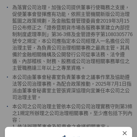
為落實公司治理，加強公司提供董事行使職務之支援，
促使董事會發揮應有功能，依照主管機關新版公司治理
藍圖之政策規劃，及金融監督管理委員會
2019
年
3
月
15
日公布修正之「證券暨期貨市場各服務事業建立內部控
制制度處理準則」第
36-3
條及金管證券字第
1080305776
號令之規定，本公司應指定本公司經理人一名擔任公司
治理主管，為負責公司治理相關事務之最高主管。其具
備於金融相關機構及公開發行公司從事法務、法令遵
循、內部稽核、財務、股務或公司治理相關事務單位之
主管職務達三年以上之專業資格。
本公司由董事會秘書室負責董事會之議事作業及協助遵
法等公司治理事務。為配合政策推動，
2025
年
7
月
1
日指
派由董事會秘書室主管張資深協理向宜兼任本公司之公
司治理主管。
本公司之公司治理主管依本公司公司治理實務守則第
3
條
之
1
規定所辦理之公司治理相關事務，至少應包括下列內
容：
1. 依法辦理董事會及股東會之會議相關事宜。
×
2. 製作董事會及股東會議事錄。