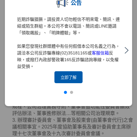
公告
3. 協助董事
(
含獨立董事
)
就任及持續進修。
4. 提供董事
(
含獨立董事
)
執行業務所需之資料。
5. 協助董事
(
含獨立董事
)
遵循法令。
近期詐騙猖獗，請投資人切勿輕信不明來電、簡訊、連
6. 向董事會報告其就獨立董事於選任時及任職期間內資
結或陌生群組。本公司不會以電話、簡訊或LINE邀請
格是否符合相關法令規章之檢視結果。
「領取飆股」、「明牌體驗」等。
7. 本公司之董事辭任或異動時，該辭任董事、法人股東
應即通知本公司及公司治理主管。本公司或公司治理主
如果您發現社群媒體中有任何假借本公司名義之行為，
管接獲通知，應依相關法令規章辦理。
請洽本公司反詐騙專線(02)35181165或
客服信箱
反
8. 其他依公司章程或契約所訂定之事項等。
映，或撥打內政部警政署165反詐騙諮詢專線，以免權
2025年度業務執行情形如下：
益受損。
1. 協助董事會審議有關公司治理、公平待客、誠信經
立即了解
營、智慧財產權、永續發展及
ESG
事務之管理等事務提
陳董事會之報告案或討論案，提升公司治理水準。
2. 督導辦理董事會相關重要規範適時研修調整，包括修
正章程、組織規程、董事會議事規範、審計委員會組織
規程、公司治理實務守則、董事會暨功能性委員會績效
評估辦法、董事進修辦法…等相關公司治理規章。
3. 辦理審計委員會、董事會及股東會
(
由董事會代行
)
之會
議相關事宜。
2025
年度協助董事長及審計委員會主席辦
理十七次董事會及十九次審計委員會會議。