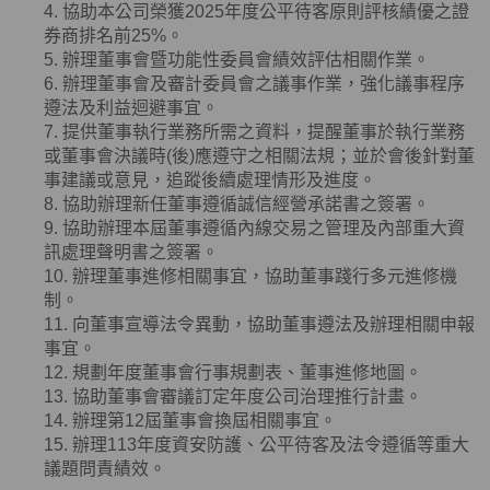
4. 協助本公司榮獲
2025
年度公平待客原則評核績優之證
券商排名前
25%
。
5. 辦理董事會暨功能性委員會績效評估相關作業。
6. 辦理董事會及審計委員會之議事作業，強化議事程序
遵法及利益迴避事宜。
7. 提供董事執行業務所需之資料，提醒董事於執行業務
或董事會決議時
(
後
)
應遵守之相關法規；並於會後針對董
事建議或意見，追蹤後續處理情形及進度。
8. 協助辦理新任董事遵循誠信經營承諾書之簽署。
9. 協助辦理本屆董事遵循內線交易之管理及內部重大資
訊處理聲明書之簽署。
10. 辦理董事進修相關事宜，協助董事踐行多元進修機
制。
11. 向董事宣導法令異動，協助董事遵法及辦理相關申報
事宜。
12. 規劃年度董事會行事規劃表、董事進修地圖。
13. 協助董事會審議訂定年度公司治理推行計畫。
14. 辦理第12屆董事會換屆相關事宜。
15. 辦理113年度資安防護、公平待客及法令遵循等重大
議題問責績效。