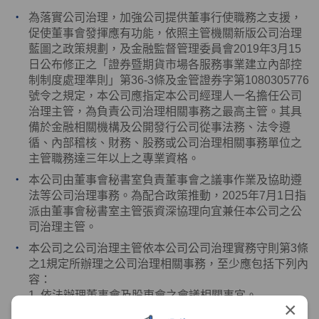
為落實公司治理，加強公司提供董事行使職務之支援，
促使董事會發揮應有功能，依照主管機關新版公司治理
藍圖之政策規劃，及金融監督管理委員會
2019
年
3
月
15
日公布修正之「證券暨期貨市場各服務事業建立內部控
制制度處理準則」第
36-3
條及金管證券字第
1080305776
號令之規定，本公司應指定本公司經理人一名擔任公司
治理主管，為負責公司治理相關事務之最高主管。其具
備於金融相關機構及公開發行公司從事法務、法令遵
循、內部稽核、財務、股務或公司治理相關事務單位之
主管職務達三年以上之專業資格。
本公司由董事會秘書室負責董事會之議事作業及協助遵
法等公司治理事務。為配合政策推動，
2025
年
7
月
1
日指
派由董事會秘書室主管張資深協理向宜兼任本公司之公
司治理主管。
本公司之公司治理主管依本公司公司治理實務守則第
3
條
之
1
規定所辦理之公司治理相關事務，至少應包括下列內
容：
1. 依法辦理董事會及股東會之會議相關事宜。
×
2. 製作董事會及股東會議事錄。