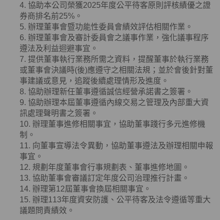
4. 協助本公司榮獲
2025
年度公平待客原則評核績優之證
券商排名前
25%
。
5. 辦理董事會暨功能性委員會績效評估相關作業。
6. 辦理董事會及審計委員會之議事作業，強化議事程序
遵法及利益迴避事宜。
7. 提供董事執行業務所需之資料，提醒董事於執行業務
或董事會決議時
(
後
)
應遵守之相關法規；並於會後針對董
事建議或意見，追蹤後續處理情形及進度。
8. 協助辦理新任董事遵循誠信經營承諾書之簽署。
9. 協助辦理本屆董事遵循內線交易之管理及內部重大資
訊處理聲明書之簽署。
10. 辦理董事進修相關事宜，協助董事踐行多元進修機
制。
11. 向董事宣導法令異動，協助董事遵法及辦理相關申報
事宜。
12. 規劃年度董事會行事規劃表、董事進修地圖。
13. 協助董事會審議訂定年度公司治理推行計畫。
14. 辦理第12屆董事會換屆相關事宜。
15. 辦理113年度資安防護、公平待客及法令遵循等重大
議題問責績效。