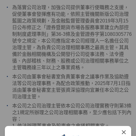
為落實公司治理，加強公司提供董事行使職務之支援，
促使董事會發揮應有功能，依照主管機關新版公司治理
藍圖之政策規劃，及金融監督管理委員會
2019
年
3
月
15
日公布修正之「證券暨期貨市場各服務事業建立內部控
制制度處理準則」第
36-3
條及金管證券字第
1080305776
號令之規定，本公司應指定本公司經理人一名擔任公司
治理主管，為負責公司治理相關事務之最高主管。其具
備於金融相關機構及公開發行公司從事法務、法令遵
循、內部稽核、財務、股務或公司治理相關事務單位之
主管職務達三年以上之專業資格。
本公司由董事會秘書室負責董事會之議事作業及協助遵
法等公司治理事務。為配合政策推動，
2025
年
7
月
1
日指
派由董事會秘書室主管張資深協理向宜兼任本公司之公
司治理主管。
本公司之公司治理主管依本公司公司治理實務守則第
3
條
之
1
規定所辦理之公司治理相關事務，至少應包括下列內
容：
1. 依法辦理董事會及股東會之會議相關事宜。
×
2. 製作董事會及股東會議事錄。