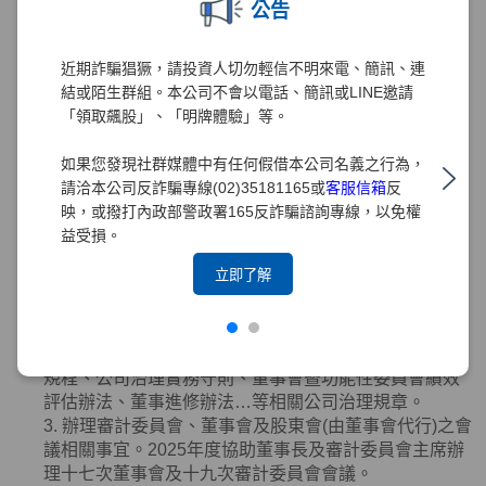
公告
3. 協助董事
(
含獨立董事
)
就任及持續進修。
4. 提供董事
(
含獨立董事
)
執行業務所需之資料。
5. 協助董事
(
含獨立董事
)
遵循法令。
近期詐騙猖獗，請投資人切勿輕信不明來電、簡訊、連
6. 向董事會報告其就獨立董事於選任時及任職期間內資
結或陌生群組。本公司不會以電話、簡訊或LINE邀請
格是否符合相關法令規章之檢視結果。
「領取飆股」、「明牌體驗」等。
7. 本公司之董事辭任或異動時，該辭任董事、法人股東
應即通知本公司及公司治理主管。本公司或公司治理主
如果您發現社群媒體中有任何假借本公司名義之行為，
管接獲通知，應依相關法令規章辦理。
請洽本公司反詐騙專線(02)35181165或
客服信箱
反
8. 其他依公司章程或契約所訂定之事項等。
映，或撥打內政部警政署165反詐騙諮詢專線，以免權
2025年度業務執行情形如下：
益受損。
1. 協助董事會審議有關公司治理、公平待客、誠信經
立即了解
營、智慧財產權、永續發展及
ESG
事務之管理等事務提
陳董事會之報告案或討論案，提升公司治理水準。
2. 督導辦理董事會相關重要規範適時研修調整，包括修
正章程、組織規程、董事會議事規範、審計委員會組織
規程、公司治理實務守則、董事會暨功能性委員會績效
評估辦法、董事進修辦法…等相關公司治理規章。
3. 辦理審計委員會、董事會及股東會
(
由董事會代行
)
之會
議相關事宜。
2025
年度協助董事長及審計委員會主席辦
理十七次董事會及十九次審計委員會會議。