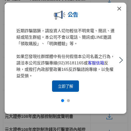
制制度聲明書
×
公告
元大證券111年度內部控制制度聲明書
近期詐騙猖獗，請投資人切勿輕信不明來電、簡訊、連
元大證券111年度防制洗錢及打擊資恐內部控
結或陌生群組。本公司不會以電話、簡訊或LINE邀請
制制度聲明書
「領取飆股」、「明牌體驗」等。
元大證券110年度內部控制制度聲明書
如果您發現社群媒體中有任何假借本公司名義之行為，
請洽本公司反詐騙專線(02)35181165或
客服信箱
反
元大證券110年度防制洗錢及打擊資恐內部控
映，或撥打內政部警政署165反詐騙諮詢專線，以免權
制制度聲明書
益受損。
元大證券109年度內部控制制度聲明書
立即了解
元大證券109年度防制洗錢及打擊資恐內部控
制制度聲明書
元大證券108年度內部控制制度聲明書
元大證券108年度防制洗錢及打擊資恐內部控