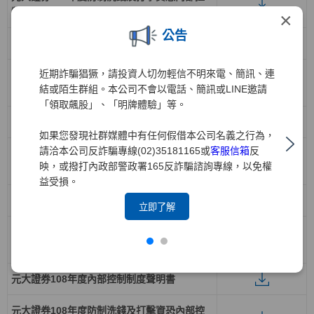
制制度聲明書
×
公告
元大證券111年度內部控制制度聲明書
近期詐騙猖獗，請投資人切勿輕信不明來電、簡訊、連
元大證券111年度防制洗錢及打擊資恐內部控
結或陌生群組。本公司不會以電話、簡訊或LINE邀請
制制度聲明書
「領取飆股」、「明牌體驗」等。
元大證券110年度內部控制制度聲明書
如果您發現社群媒體中有任何假借本公司名義之行為，
請洽本公司反詐騙專線(02)35181165或
客服信箱
反
元大證券110年度防制洗錢及打擊資恐內部控
映，或撥打內政部警政署165反詐騙諮詢專線，以免權
制制度聲明書
益受損。
元大證券109年度內部控制制度聲明書
立即了解
元大證券109年度防制洗錢及打擊資恐內部控
制制度聲明書
元大證券108年度內部控制制度聲明書
元大證券108年度防制洗錢及打擊資恐內部控