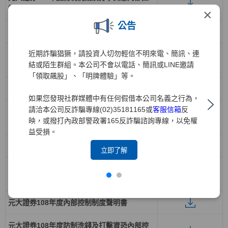
制制度聲明書
×
公告
元大證券111年度內部控制制度聲明書
近期詐騙猖獗，請投資人切勿輕信不明來電、簡訊、連
元大證券111年度防制洗錢及打擊資恐內部控
結或陌生群組。本公司不會以電話、簡訊或LINE邀請
制制度聲明書
「領取飆股」、「明牌體驗」等。
元大證券110年度內部控制制度聲明書
如果您發現社群媒體中有任何假借本公司名義之行為，
請洽本公司反詐騙專線(02)35181165或
客服信箱
反
元大證券110年度防制洗錢及打擊資恐內部控
映，或撥打內政部警政署165反詐騙諮詢專線，以免權
制制度聲明書
益受損。
元大證券109年度內部控制制度聲明書
立即了解
元大證券109年度防制洗錢及打擊資恐內部控
制制度聲明書
元大證券108年度內部控制制度聲明書
元大證券108年度防制洗錢及打擊資恐內部控