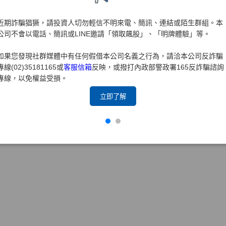
大證券108年度防制洗錢及打擊資恐內部控制制度聲明書
近期詐騙猖獗，請投資人切勿輕信不明來電、簡訊、連結或陌生群組。本
大證券107年度內部控制制度聲明書
公司不會以電話、簡訊或LINE邀請「領取飆股」、「明牌體驗」等。
大證券107年度防制洗錢及打擊資恐內部控制制度聲明書
如果您發現社群媒體中有任何假借本公司名義之行為，請洽本公司反詐騙
專線(02)35181165或
客服信箱
反映，或撥打內政部警政署165反詐騙諮詢
專線，以免權益受損。
立即了解