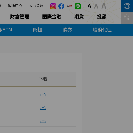
展
客服中心
人力資源
財富管理
國際金融
期貨
投顧
/ETN
興櫃
債券
股務代理
下載