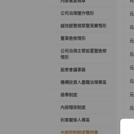
元
內部重要規章
公司治理運作情形
元
誠信經營規章暨落實情形
元
董事進修情形
元
公司治理主管設置暨進修
元
情形
元
股東會議事錄
元
機構投資人盡職治理專區
元
檢舉制度
內部稽核制度
元
利害關係人專區
元
內部控制制度聲明書