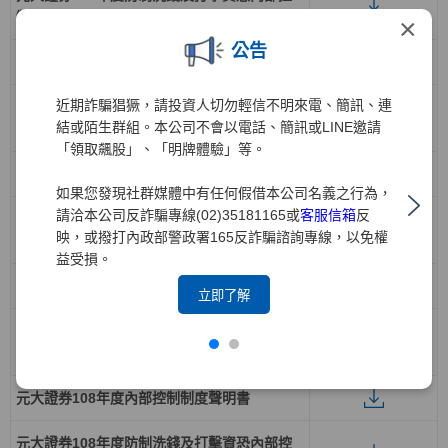
制制度聲明書
×
公告
元大證券111年度內部控制制度聲明書
近期詐騙猖獗，請投資人切勿輕信不明來電、簡訊、連
元大證券111年度防制洗錢及打擊資恐內部控
結或陌生群組。本公司不會以電話、簡訊或LINE邀請
制制度聲明書
「領取飆股」、「明牌體驗」等。
元大證券110年度內部控制制度聲明書
如果您發現社群媒體中有任何假借本公司名義之行為，
請洽本公司反詐騙專線(02)35181165或
客服信箱
反
元大證券110年度防制洗錢及打擊資恐內部控
映，或撥打內政部警政署165反詐騙諮詢專線，以免權
制制度聲明書
益受損。
元大證券109年度內部控制制度聲明書
立即了解
元大證券109年度防制洗錢及打擊資恐內部控
制制度聲明書
元大證券108年度內部控制制度聲明書
元大證券108年度防制洗錢及打擊資恐內部控