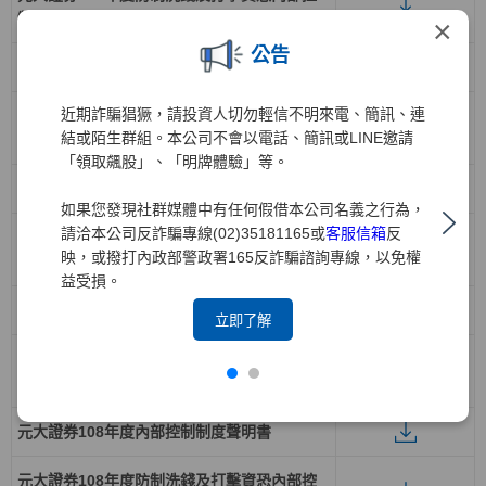
制制度聲明書
×
公告
元大證券111年度內部控制制度聲明書
近期詐騙猖獗，請投資人切勿輕信不明來電、簡訊、連
元大證券111年度防制洗錢及打擊資恐內部控
結或陌生群組。本公司不會以電話、簡訊或LINE邀請
制制度聲明書
「領取飆股」、「明牌體驗」等。
元大證券110年度內部控制制度聲明書
如果您發現社群媒體中有任何假借本公司名義之行為，
請洽本公司反詐騙專線(02)35181165或
客服信箱
反
元大證券110年度防制洗錢及打擊資恐內部控
映，或撥打內政部警政署165反詐騙諮詢專線，以免權
制制度聲明書
益受損。
元大證券109年度內部控制制度聲明書
立即了解
元大證券109年度防制洗錢及打擊資恐內部控
制制度聲明書
元大證券108年度內部控制制度聲明書
元大證券108年度防制洗錢及打擊資恐內部控