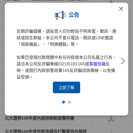
制制度聲明書
×
公告
元大證券111年度內部控制制度聲明書
近期詐騙猖獗，請投資人切勿輕信不明來電、簡訊、連
元大證券111年度防制洗錢及打擊資恐內部控
結或陌生群組。本公司不會以電話、簡訊或LINE邀請
制制度聲明書
「領取飆股」、「明牌體驗」等。
元大證券110年度內部控制制度聲明書
如果您發現社群媒體中有任何假借本公司名義之行為，
請洽本公司反詐騙專線(02)35181165或
客服信箱
反
元大證券110年度防制洗錢及打擊資恐內部控
映，或撥打內政部警政署165反詐騙諮詢專線，以免權
制制度聲明書
益受損。
元大證券109年度內部控制制度聲明書
立即了解
元大證券109年度防制洗錢及打擊資恐內部控
制制度聲明書
元大證券108年度內部控制制度聲明書
元大證券108年度防制洗錢及打擊資恐內部控