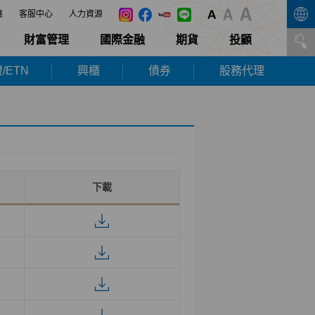
展
客服中心
人力資源
財富管理
國際金融
期貨
投顧
/ETN
興櫃
債券
股務代理
下載