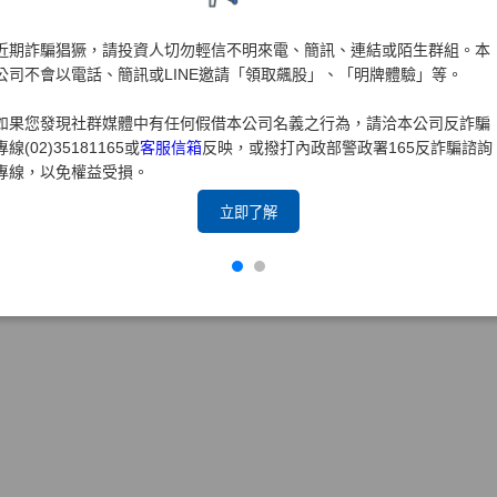
大證券108年度防制洗錢及打擊資恐內部控制制度聲明書
近期詐騙猖獗，請投資人切勿輕信不明來電、簡訊、連結或陌生群組。本
大證券107年度內部控制制度聲明書
公司不會以電話、簡訊或LINE邀請「領取飆股」、「明牌體驗」等。
大證券107年度防制洗錢及打擊資恐內部控制制度聲明書
如果您發現社群媒體中有任何假借本公司名義之行為，請洽本公司反詐騙
專線(02)35181165或
客服信箱
反映，或撥打內政部警政署165反詐騙諮詢
專線，以免權益受損。
立即了解