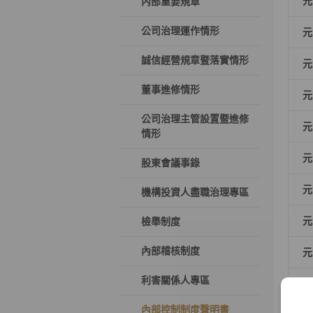
元
內部重要規章
公司治理運作情形
元
誠信經營規章暨落實情形
元
董事進修情形
元
公司治理主管設置暨進修
元
情形
元
股東會議事錄
元
機構投資人盡職治理專區
元
檢舉制度
內部稽核制度
元
利害關係人專區
元
內部控制制度聲明書