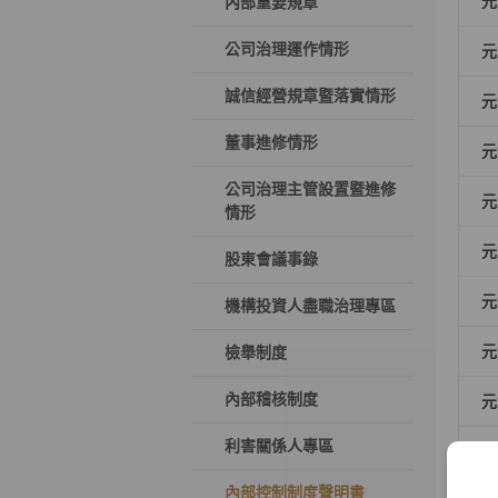
元
內部重要規章
公司治理運作情形
元
誠信經營規章暨落實情形
元
董事進修情形
元
公司治理主管設置暨進修
元
情形
元
股東會議事錄
元
機構投資人盡職治理專區
元
檢舉制度
內部稽核制度
元
利害關係人專區
元
內部控制制度聲明書