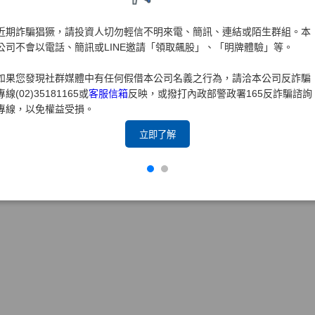
大證券108年度防制洗錢及打擊資恐內部控制制度聲明書
近期詐騙猖獗，請投資人切勿輕信不明來電、簡訊、連結或陌生群組。本
大證券107年度內部控制制度聲明書
公司不會以電話、簡訊或LINE邀請「領取飆股」、「明牌體驗」等。
大證券107年度防制洗錢及打擊資恐內部控制制度聲明書
如果您發現社群媒體中有任何假借本公司名義之行為，請洽本公司反詐騙
專線(02)35181165或
客服信箱
反映，或撥打內政部警政署165反詐騙諮詢
專線，以免權益受損。
立即了解