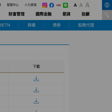
展
客服中心
人力資源
財富管理
國際金融
期貨
投顧
/ETN
興櫃
債券
股務代理
下載